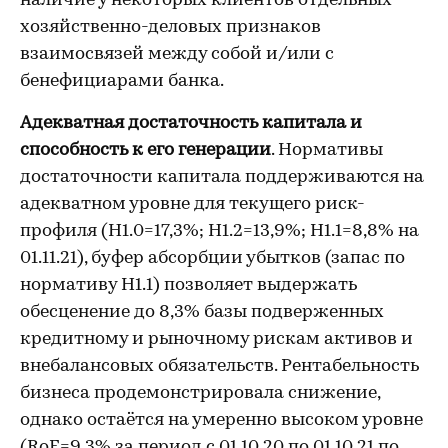
наличие у некоторых клиентов отдельных
хозяйственно-деловых признаков
взаимосвязей между собой и/или с
бенефициарами банка.
Адекватная достаточность капитала и
способность к его генерации
. Нормативы
достаточности капитала поддерживаются на
адекватном уровне для текущего риск-
профиля (Н1.0=17,3%; Н1.2=13,9%; Н1.1=8,8% на
01.11.21), буфер абсорбции убытков (запас по
нормативу Н1.1) позволяет выдержать
обесценение до 8,3% базы подверженных
кредитному и рыночному рискам активов и
внебалансовых обязательств. Рентабельность
бизнеса продемонстрировала снижение,
однако остаётся на умеренно высоком уровне
(RoE=9,3% за период с 01.10.20 по 01.10.21 по