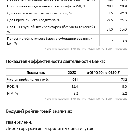
Просроченная задолженность в портфеле ФЛ, %
28.1
26.9
Доля ключевого источника пассивов, %
51.5
42.9
Доля крупнейшего кредитора, %
27.5
25.6
Доля 10 крупнейших кредиторов (без учёта векселей),
51.0
35.0
%
Покрытие обязательств (кроме субординированных)
55.7
53.8
LAT, %
Источник: расчеты "Эксперт РА" по данным АО "Банк Финсервис"
Показатели эффективности деятельности Банка:
Показатель
2020
с 01.10.20 по 01.10.21
Чистая прибыль, млн руб.
961
732
ROE, %
12.4
9.3
NIM, %
2.2
2.2
Источник: расчеты "Эксперт РА" по данным АО "Банк Финсервис"
Ведущий рейтинговый аналитик:
Иван Уклеин,
Директор, рейтинги кредитных институтов