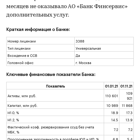
месяцев не оказывало АО «Банк Финсервис»
дополнительных услуг.
Краткая информация о Банке:
Номер лицензии
3388
Тип лицензии
Универсальная
Вхождение в ССВ
Да
Головной офис
г. Москва
Ключевые финансовые показатели Банка:
Показатель
01.01.21
01.11.21
109
Активы, млн руб.
110 601
921
Капитал, млн руб.
10 989
11 868
Н1.0, %
18.9
17.3
Н1.2, %
14.5
13.9
Фактический коэф. резервирования ссуд без учета
7.2
7.2
МБК, %
Просроченная задолженность в портфеле ЮЛ и ИП, %
6.8
5.4