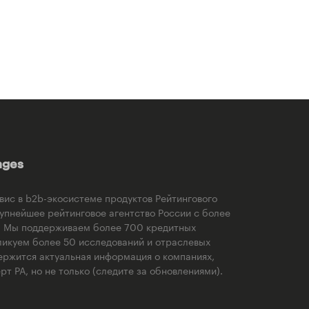
ages
рвис в b2b-экосистеме продуктов Рейтингового
рупнейшее рейтинговое агентство России с более
). Мы поддерживаем более 700 кредитных
ликуем более 50 исследований и отраслевых
ержится актуальная информация о компаниях,
т РА, но не только (следите за обновлениями).