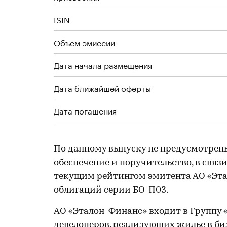
ISIN
Объем эмиссии
Дата начала размещения
Дата ближайшей оферты
Дата погашения
По данному выпуску не предусмотрен
обеспечение и поручительство, в связ
текущим рейтингом эмитента АО «Этал
облигаций серии БО-П03.
АО «Эталон-Финанс» входит в Группу 
девелоперов, реализующих жилье в биз