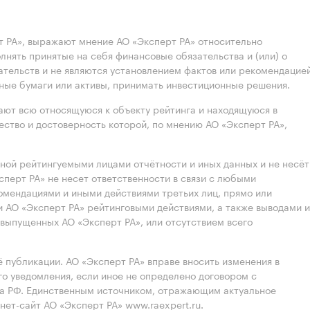
 РА», выражают мнение АО «Эксперт РА» относительно
лнять принятые на себя финансовые обязательства и (или) о
ательств и не являются установлением фактов или рекомендацие
нные бумаги или активы, принимать инвестиционные решения.
ют всю относящуюся к объекту рейтинга и находящуюся в
ство и достоверность которой, по мнению АО «Эксперт РА»,
нной рейтингуемыми лицами отчётности и иных данных и не несёт
ксперт РА» не несет ответственности в связи с любыми
омендациями и иными действиями третьих лиц, прямо или
 АО «Эксперт РА» рейтинговыми действиями, а также выводами и
выпущенных АО «Эксперт РА», или отсутствием всего
 публикации. АО «Эксперт РА» вправе вносить изменения в
 уведомления, если иное не определено договором с
ва РФ. Единственным источником, отражающим актуальное
нет-сайт АО «Эксперт РА» www.raexpert.ru.