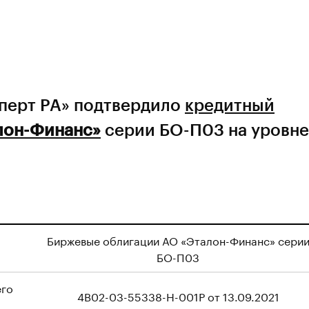
сперт РА» подтвердило
кредитный
лон-Финанс»
серии БО-П03 на уровне
Биржевые облигации АО «Эталон-Финанс» сери
БО-П03
его
4B02-03-55338-H-001P от 13.09.2021