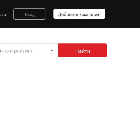
сти
Вход
Добавить компанию
итный рейтинг
Найти