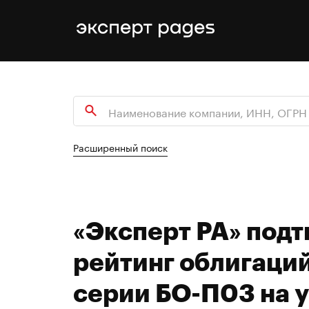
Расширенный поиск
«Эксперт РА» под
рейтинг облигаци
серии БО-П03 на у