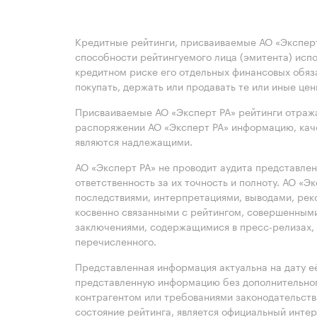
Кредитные рейтинги, присваиваемые АО «Эксперт
способности рейтингуемого лица (эмитента) испо
кредитном риске его отдельных финансовых обяз
покупать, держать или продавать те или иные це
Присваиваемые АО «Эксперт РА» рейтинги отража
распоряжении АО «Эксперт РА» информацию, каче
являются надлежащими.
АО «Эксперт РА» не проводит аудита представле
ответственность за их точность и полноту. АО «Э
последствиями, интерпретациями, выводами, рек
косвенно связанными с рейтингом, совершенными
заключениями, содержащимися в пресс-релизах, 
перечисленного.
Представленная информация актуальна на дату её
представленную информацию без дополнительного
контрагентом или требованиями законодательст
состояние рейтинга, является официальный интер