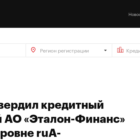
Ново
Регион регистрации
Кред
твердил кредитный
й АО «Эталон-Финанс»
ровне ruA-