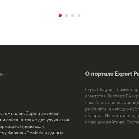
ях
О портале Expert P
Expert Pages – новый се
агентства Эксперт РА (к
чем 25-летней историей
рейтингов, ежегодно пуб
стемы для сбора и анализа
обзоров. На портале сод
и сайта, а также для улучшения
имеющих рейтинги Экспер
формации. Продолжая
тку файлов «Cookie» и данных