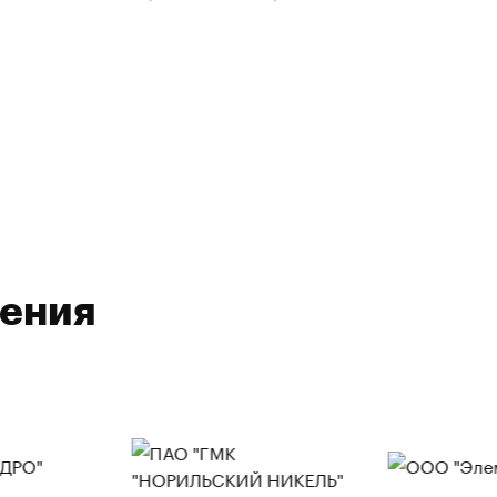
ления