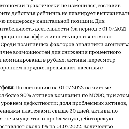
втономии практически не изменился, составив
изонте действия рейтинга не планирует выплачиват
ую поддержку капитальной позиции. Для
табельность деятельности (за период с 01.07.2021
операционная эффективность оценивается как
. Среди позитивных факторов аналитики агентств
личие возможностей для снижения процентного
вы номинированы в рублях; активы, пересмотр
тороннем порядке, превышают пассивы с
тфеля.
По состоянию на 01.07.2022 на чистые
ся более 90% активов компании по МСФО, при это
 уровнем дефолтности: доля проблемных активов,
ченными платежами свыше 30 дней, активы по
ъятое имущество и проблемную дебиторскую
ставляет около 1% на 01.07.2022. Количество