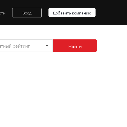
сти
Вход
Добавить компанию
итный рейтинг
Найти