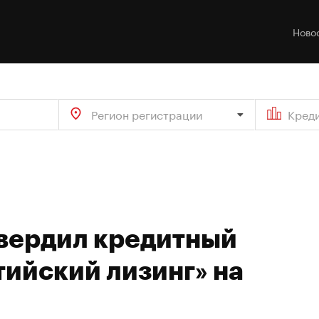
Ново
Регион регистрации
Кред
твердил кредитный
ийский лизинг» на