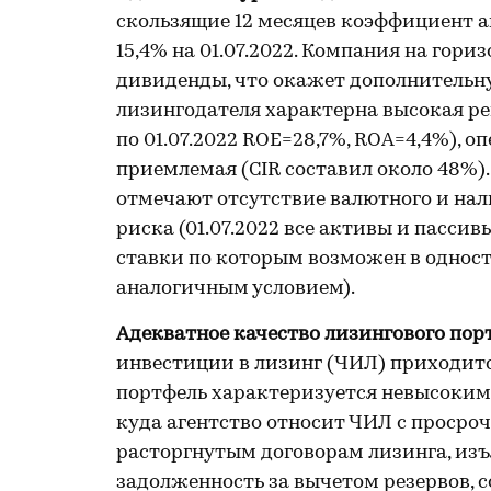
скользящие 12 месяцев коэффициент а
15,4% на 01.07.2022. Компания на гор
дивиденды, что окажет дополнительн
лизингодателя характерна высокая рен
по 01.07.2022 ROE=28,7%, ROA=4,4%), 
приемлемая (CIR составил около 48%)
отмечают отсутствие валютного и на
риска (01.07.2022 все активы и пасси
ставки по которым возможен в однос
аналогичным условием).
Адекватное качество лизингового пор
инвестиции в лизинг (ЧИЛ) приходит
портфель характеризуется невысоким
куда агентство относит ЧИЛ с просро
расторгнутым договорам лизинга, из
задолженность за вычетом резервов, со