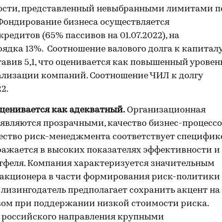
ости, представленный невыбранными лимитами п
ондирование бизнеса осуществляется
редитов (65% пассивов на 01.07.2022), на
ядка 13%. Соотношение валового долга к капитал
ставив 5,1, что оценивается как повышенный уровен
ализации компаний. Соотношение ЧИЛ к долгу
2.
ценивается как адекватный.
Организационная
 являются прозрачными, качество бизнес-процесс
чество риск-менеджмента соответствует специфик
ражается в высоких показателях эффективности и
ртфеля. Компания характеризуется значительным
 акционера в части формирования риск-политики
 лизингодатель предполагает сохранить акцент на
ом при поддержании низкой стоимости риска.
е российского направления крупными