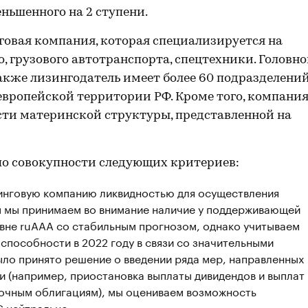
еньшенного на 2 ступени.
говая компания, которая специализируется на
о, грузового автотранспорта, спецтехники. Головн
акже лизингодатель имеет более 60 подразделений
вропейской территории РФ. Кроме того, компани
ти материнской структуры, представленной на
по совокупности следующих критериев:
инговую компанию ликвидностью для осуществления
м мы принимаем во внимание наличие у поддерживающей
овне ruAAА со стабильным прогнозом, однако учитываем
способности в 2022 году в связи со значительными
было принято решение о введении ряда мер, направленных
и (например, приостановка выплаты дивидендов и выплат
рочным облигациям), мы оцениваем возможность
С нейтрально;