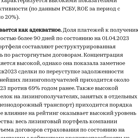
я характеризуется высокими показателями
тивности (по данным РСБУ, ROE за период с
ло 20%).
вается как адекватное.
Доля платежей к получени
стью более 90 дней по состоянию на 01.04.2023
портфеля составляют реструктурированная
ь по расторгнутым договорам. Концентрация
яется высокой, однако она показала заметное
кв2023 сделки по переуступке задолженности
пнейших лизингополучателей приходится около
023 против 69% годом ранее. Также высокой
елок на лизингополучателях, занятых в отдельных
елезнодорожный транспорт) приходится порядка
е влияние на рейтинг оказывает высокий уровень
ства: весь лизинговый портфель компании
бъема договоров страхования по состоянию на