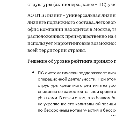
структуры (акционера, далее - ПС), ум
АО ВТБ Лизинг – универсальная лизин
лизинге подвижного состава, легковог
офис компании находится в Москве, т
расположенных преимущественно на е
использует маркетинговые возможнос
всей территории страны.
Решение об уровне рейтинга принято 
ПС систематически поддерживает лиз
операционной деятельности. При это
структуры кредитного рейтинга на ур
снижение её самостоятельной кредито
убытками. В связи с тем, что банком 
на укрепление его капитальной позици
по бессрочным нотам участия и бесс
капитальной поддержки со стороны П