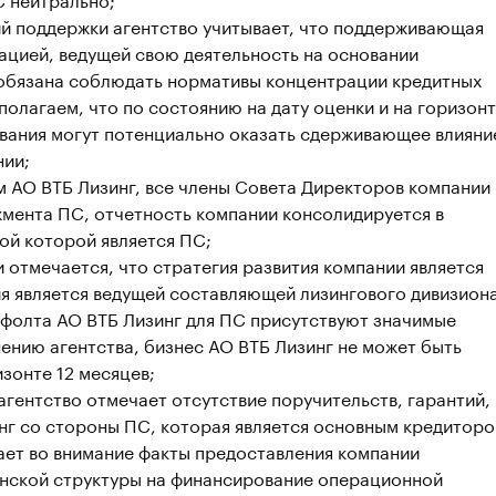
й поддержки агентство учитывает, что поддерживающая
зацией, ведущей свою деятельность на основании
 обязана соблюдать нормативы концентрации кредитных
полагаем, что по состоянию на дату оценки и на горизон
вания могут потенциально оказать сдерживающее влияни
нии;
 АО ВТБ Лизинг, все члены Совета Директоров компании
мента ПС, отчетность компании консолидируется в
ой которой является ПС;
и отмечается, что стратегия развития компании является
я является ведущей составляющей лизингового дивизион
ефолта АО ВТБ Лизинг для ПС присутствуют значимые
ению агентства, бизнес АО ВТБ Лизинг не может быть
изонте 12 месяцев;
гентство отмечает отсутствие поручительств, гарантий,
нг со стороны ПС, которая является основным кредитор
ает во внимание факты предоставления компании
инской структуры на финансирование операционной