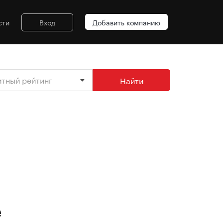
сти
Вход
Добавить компанию
итный рейтинг
Найти
е