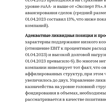
01.04.2023 приходилось на страховые
уровне ruАА- и выше от «Эксперт РА».
авансирования сделок (средний размер 
01.04.2023 составил 13%, что ниже п
компаний).
Адекватные ликвидная позиция и про
характерны поддержание низкого ко
(отношение EBIT к процентным расходам
01.04.2023) и высокой долговой нагруз
01.04.2023 превысило 6). Во многом н
компании нивелирует тот факт, что о
аффилированных структур, при этом 
увеличилось до двух. Управление лик
казначейства на уровне головной стр
фондирования в объемах, необходимых
рассматривается в качестве позитивн