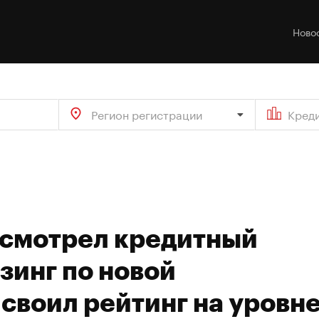
Ново
Регион регистрации
Кред
есмотрел кредитный
зинг по новой
своил рейтинг на уровн