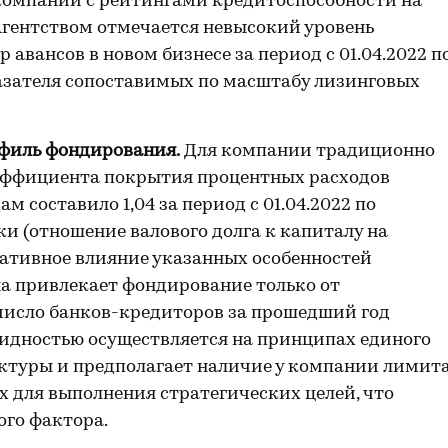
 компании с рейтингами кредитоспособности на
 Агентством отмечается невысокий уровень
авансов в новом бизнесе за период с 01.04.2022 п
оказателя сопоставимых по масштабу лизинговых
филь фондирования.
Для компании традиционно
эффициента покрытия процентных расходов
 составило 1,04 за период с 01.04.2022 по
ки (отношение валового долга к капиталу на
егативное влияние указанных особенностей
на привлекает фондирование только от
число банков-кредиторов за прошедший год
видностью осуществляется на принципах единого
уктуры и предполагает наличие у компании лимит
 для выполнения стратегических целей, что
ого фактора.