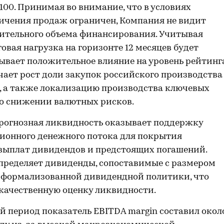
100. Принимая во внимание, что в условиях
ичения продаж ограничен, Компания не видит
чительного объема финансирования. Учитывая
овая нагрузка на горизонте 12 месяцев будет
зывает положительное влияние на уровень рейтинга
чает рост доли закупок российского производства
), а также локализацию производства ключевых
 о снижении валютных рисков.
огнозная ликвидность оказывает поддержку
ционного денежного потока для покрытия
 выплат дивидендов и предстоящих погашений.
спределяет дивиденды, сопоставимые с размером
 формализованной дивидендной политики, что
качественную оценку ликвидности.
й период показатель EBITDA margin составил окол