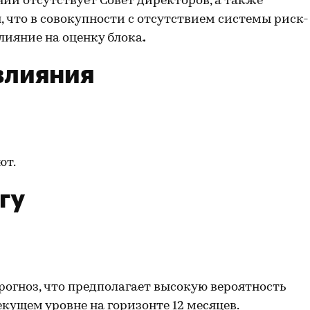
нии отсутствует Совет директоров, а также
 что в совокупности с отсутствием системы риск-
лияние на оценку блока
.
влияния
ют.
гу
рогноз, что предполагает высокую вероятность
кущем уровне на горизонте 12 месяцев.