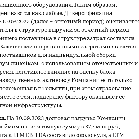
ляционного оборудования. Таким образом,
ениваются как слабые. Диверсификация
-30.09.2023 (далее – отчетный период) оцениваетс
ателя в структуре выручки за отчетный период
ейшего поставщика в структуре затрат составила
о. Ключевыми операционными затратами является
 поставщиков для индивидуальной сборки
двум линейкам: с использованием отечественных и
емя, негативное влияние на оценку блока
зводственных активов: у Компании есть только
оложенная в г. Тольятти, при этом страхование
месте с тем, поддержку фактору оказывает её
ртной инфраструктуры.
ка.
На 30.09.2023 долговая нагрузка Компании
ймом на остаточную сумму в 37,7 млн руб.,
га к LTM EBITDA составило около нуля, а LTM