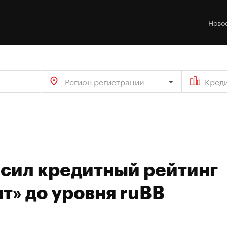
Ново
Регион регистрации
Кред
ысил кредитный рейтинг
т» до уровня ruBB