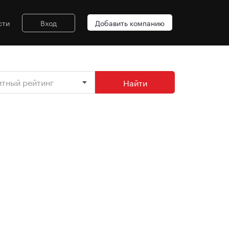
сти
Вход
Добавить компанию
итный рейтинг
Найти