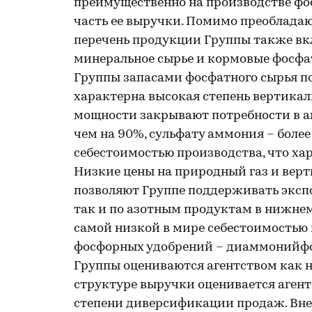
преимущественно на производстве ф
часть ее выручки. Помимо преоблада
перечень продукции Группы также вк
минеральное сырье и кормовые фосфат
Группы запасами фосфатного сырья п
характерна высокая степень вертика
мощности закрывают потребности в ам
чем на 90%, сульфату аммония – более
себестоимостью производства, что ха
Низкие цены на природный газ и вер
позволяют Группе поддерживать эксп
так и по азотным продуктам в нижнем
самой низкой в мире себестоимостью 
фосфорных удобрений – диаммонийфос
Группы оцениваются агентством как н
структуре выручки оценивается агент
степени диверсификации продаж. Вне