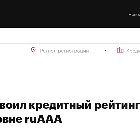
Ново
Регион регистрации
Кред
своил кредитный рейтинг
овне ruAАA