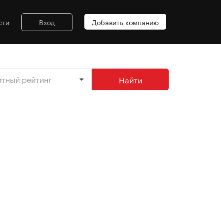
сти
Вход
Добавить компанию
итный рейтинг
Найти