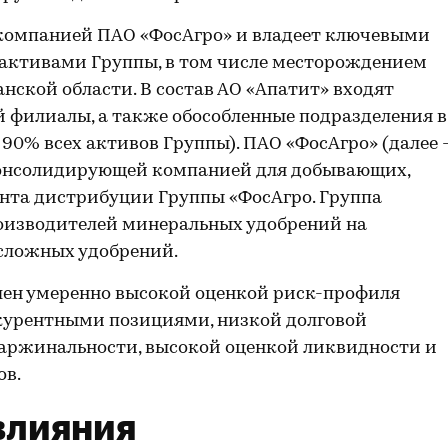
 компанией ПАО «ФосАгро» и владеет ключевыми
ктивами Группы, в том числе месторождением
анской области. В состав АО «Апатит» входят
 филиалы, а также обособленные подразделения в
 90% всех активов Группы). ПАО «ФосАгро» (далее 
консолидирующей компанией для добывающих,
нта дистрибуции Группы «ФосАгро. Группа
роизводителей минеральных удобрений на
 сложных удобрений.
лен умеренно высокой оценкой риск-профиля
курентными позициями, низкой долговой
аржинальности, высокой оценкой ликвидности и
ов.
влияния