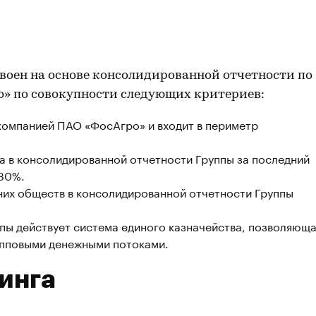
воен на основе консолидированной отчетности по
» по совокупности следующих критериев:
компанией ПАО «ФосАгро» и входит в периметр
а в консолидированной отчетности Группы за последний
 30%.
рних обществ в консолидированной отчетности Группы
пы действует система единого казначейства, позволяющ
упповыми денежными потоками.
инга