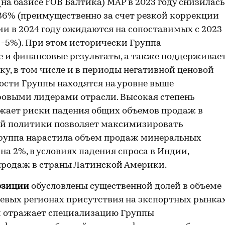
на базисе FOB Балтика) MAP в 2023 году снизилась
 36% (преимущественно за счет резкой коррекции
ии в 2024 году ожидаются на сопоставимых с 2023
 -5%). При этом исторически Группа
 и финансовые результаты, а также поддерживае
у, в том числе и в периоды негативной ценовой
ости Группы находятся на уровне выше
овыми лидерами отрасли. Высокая степень
жает риски падения общих объемов продаж в
вой политики позволяет максимизировать
 Группа нарастила объем продаж минеральных
а 2%, в условиях падения спроса в Индии,
продаж в страны Латинской Америки.
озиции
обусловлены существенной долей в объеме
евых регионах присутствия на экспортных рынках
 отражает специализацию Группы