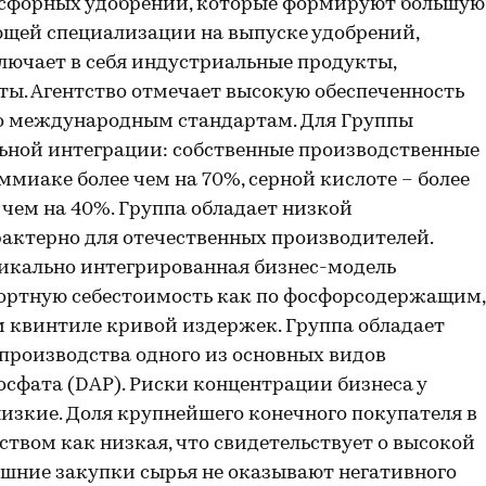
осфорных удобрений, которые формируют большую
ющей специализации на выпуске удобрений,
лючает в себя индустриальные продукты,
ы. Агентство отмечает высокую обеспеченность
о международным стандартам. Для Группы
льной интеграции: собственные производственные
миаке более чем на 70%, серной кислоте – более
 чем на 40%. Группа обладает низкой
рактерно для отечественных производителей.
тикально интегрированная бизнес-модель
ортную себестоимость как по фосфорсодержащим,
 квинтиле кривой издержек. Группа обладает
производства одного из основных видов
фата (DAP). Риски концентрации бизнеса у
изкие. Доля крупнейшего конечного покупателя в
ством как низкая, что свидетельствует о высокой
шние закупки сырья не оказывают негативного