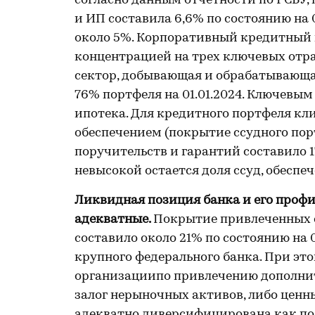
согласно данным отчетности по РСБУ,
и ИП составила 6,6% по состоянию на 
около 5%. Корпоративный кредитный 
концентрацией на трех ключевых отр
сектор, добывающая и обрабатывающа
76% портфеля на 01.01.2024. Ключевым
ипотека. Для кредитного портфеля кл
обеспечением (покрытие ссудного пор
поручительств и гарантий составило 172
невысокой остается доля ссуд, обеспе
Ликвидная позиция банка и его проф
адекватные.
Покрытие привлеченных с
составило около 21% по состоянию на 
крупного федерального банка. При э
организациипо привлечению дополнит
залог нерыночных активов, либо ценны
адекватно диверсифицирована как по 