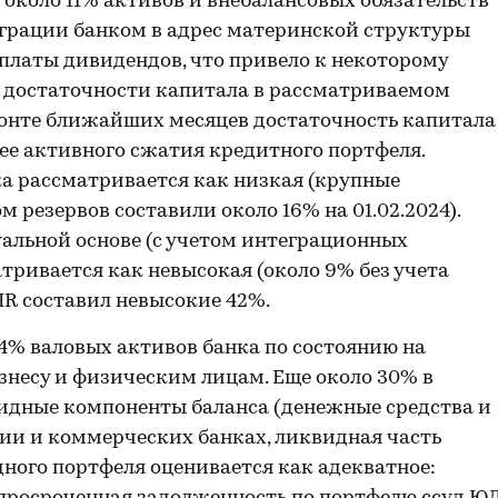
 около 11% активов и внебалансовых обязательств
еграции банком в адрес материнской структуры
платы дивидендов, что привело к некоторому
достаточности капитала в рассматриваемом
изонте ближайших месяцев достаточность капитала
лее активного сжатия кредитного портфеля.
а рассматривается как низкая (крупные
 резервов составили около 16% на 01.02.2024).
альной основе (с учетом интеграционных
атривается как невысокая (около 9% без учета
CIR составил невысокие 42%.
4% валовых активов банка по состоянию на
изнесу и физическим лицам. Еще около 30% в
идные компоненты баланса (денежные средства и
сии и коммерческих банках, ликвидная часть
дного портфеля оценивается как адекватное: