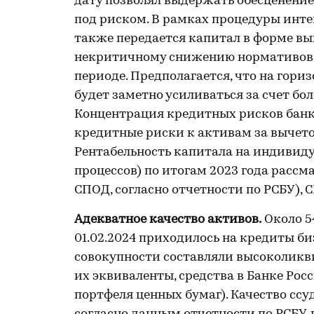
дату позволял выдержать обесценение
под риском. В рамках процедуры инт
также передается капитал в форме вы
некритичному снижению нормативов 
периоде. Предполагается, что на гор
будет заметно усиливаться за счет бо
Концентрация кредитных рисков банк
кредитные риски к активам за вычетом
Рентабельность капитала на индивиду
процессов) по итогам 2023 года рассм
СПОД, согласно отчетности по РСБУ), 
Адекватное качество активов.
Около 5
01.02.2024 приходилось на кредиты б
совокупности составляли высоколикв
их эквиваленты, средства в Банке Рос
портфеля ценных бумаг). Качество ссу