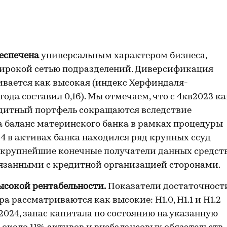
беспечена
универсальным характером бизнеса,
широкой сетью подразделений. Диверсификация
вается как высокая (индекс Херфиндаля-
ода составил 0,16). Мы отмечаем, что с 4кв2023 ка
дитный портфель сокращаются вследствие
а баланс материнского банка в рамках процедуры
24 в активах банка находился ряд крупных ссуд
крупнейшие конечные получатели данных средст
язанными с кредитной организацией сторонами.
ысокой рентабельности.
Показатели достаточност
а рассматриваются как высокие: Н1.0, Н1.1 и Н1.2
2024, запас капитала по состоянию на указанную