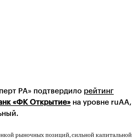
сперт РА» подтвердило
рейтинг
анк «ФК Открытие»
на уровне ruАА,
ьный.
ценкой рыночных позиций, сильной капитальной