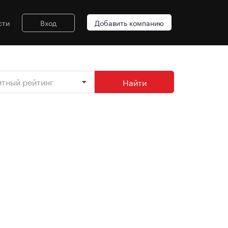
сти
Вход
Добавить компанию
итный рейтинг
Найти