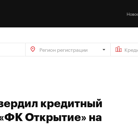
Ново
Регион регистрации
Кред
твердил кредитный
 «ФК Открытие» на