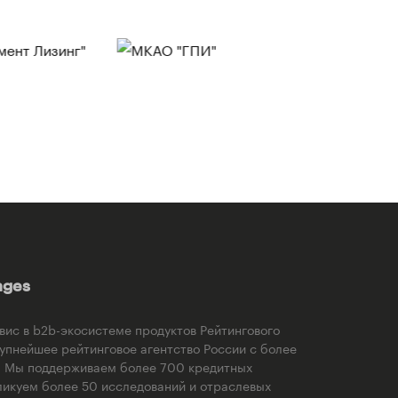
ages
рвис в b2b-экосистеме продуктов Рейтингового
рупнейшее рейтинговое агентство России с более
). Мы поддерживаем более 700 кредитных
ликуем более 50 исследований и отраслевых