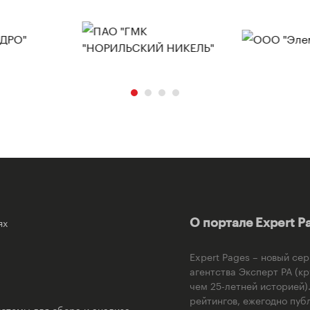
ях
О портале Expert P
Expert Pages – новый се
агентства Эксперт РА (к
чем 25-летней историей
рейтингов, ежегодно пуб
стемы для сбора и анализа