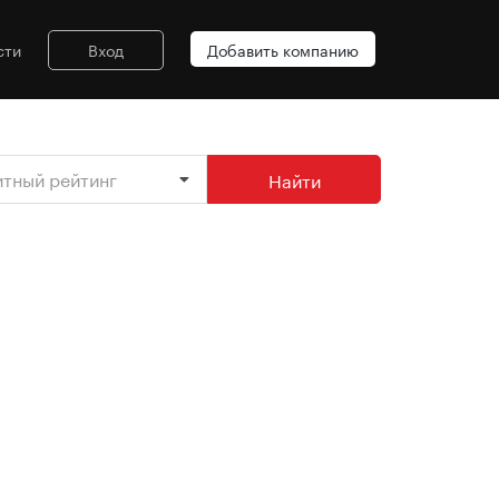
сти
Вход
Добавить компанию
итный рейтинг
Найти