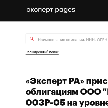
Расширенный поиск
«Эксперт РА» при
облигациям ООО 
003Р-05 на уровн