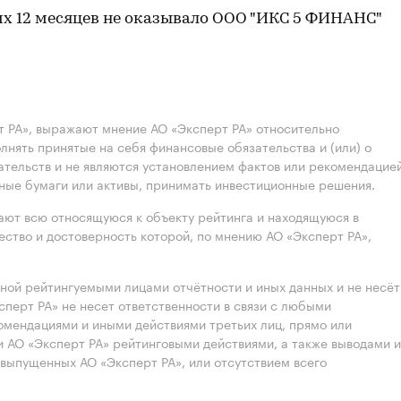
их 12 месяцев не оказывало ООО "ИКС 5 ФИНАНС"
 РА», выражают мнение АО «Эксперт РА» относительно
лнять принятые на себя финансовые обязательства и (или) о
ательств и не являются установлением фактов или рекомендацие
нные бумаги или активы, принимать инвестиционные решения.
ют всю относящуюся к объекту рейтинга и находящуюся в
ство и достоверность которой, по мнению АО «Эксперт РА»,
нной рейтингуемыми лицами отчётности и иных данных и не несёт
ксперт РА» не несет ответственности в связи с любыми
омендациями и иными действиями третьих лиц, прямо или
 АО «Эксперт РА» рейтинговыми действиями, а также выводами и
выпущенных АО «Эксперт РА», или отсутствием всего