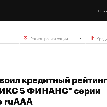
Ново
Регион регистрации
Кред
своил кредитный рейтинг
"ИКС 5 ФИНАНС" серии
е ruAAA