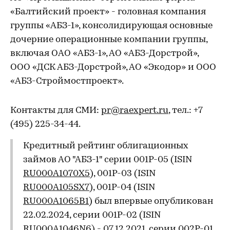
«Балтийский проект» - головная компания
группы «АБЗ-1», консолидирующая основные
дочерние операционные компании группы,
включая ОАО «АБЗ-1», АО «АБЗ-Дорстрой»,
ООО «ДСК АБЗ-Дорстрой», АО «Экодор» и ООО
«АБЗ-Строймостпроект».
Контакты для СМИ:
pr@raexpert.ru
, тел.: +7
(495) 225-34-44.
Кредитный рейтинг облигационных
займов АО "АБЗ-1" серии 001Р-05 (ISIN
RU000A1070X5
), 001Р-03 (ISIN
RU000A105SX7
), 001Р-04 (ISIN
RU000A1065B1
) был впервые опубликован
22.02.2024, серии 001Р-02 (ISIN
RU000A1046N6
) - 07.12.2021, серии 002Р-01