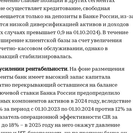
еменно слабые позиции в других сегментах
а не осуществляет кредитование, свободная
ещается только на депозиты в Банке России, из-з
ется низкой диверсификацией активов и доходов
случаях превышает 0,9 на 01.10.2024). В течение
сширение клиентской базы за счет увеличения
счетно-кассовом обслуживании, однако в
закций стабилизировалась.
 усилении рентабельности
. На фоне размещения
енты банк имеет высокий запас капитала
 кратно перекрывающий оставшиеся на балансе
лючевой ставки Банка России предопределило
ых компонентов активов в 2024 году, вследствие
за период с 01.10.2023 по 01.10.2024 против 12% за
азатель операционной эффективности CIR за
до 18% – в 2025 году на него окажут давление