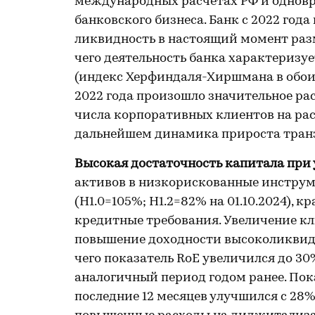
международных расчётах РФ и одновр
банковского бизнеса. Банк с 2022 год
ликвидность в настоящий момент разм
чего деятельность банка характеризу
(индекс Херфиндаля-Хиршмана в обоих 
2022 года произошло значительное ра
числа корпоративных клиентов на ра
дальнейшем динамика прироста тран
Высокая достаточность капитала при
активов в низкорискованные инструм
(Н1.0=105%; Н1.2=82% на 01.10.2024),
кредитные требования. Увеличение к
повышение доходности высоколиквидн
чего показатель RoE увеличился до 30% 
аналогичный период годом ранее. Пок
последние 12 месяцев улучшился с 28% 