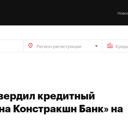
Ново
Регион регистрации
Кред
твердил кредитный
на Констракшн Банк» на