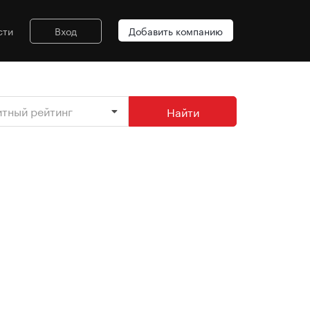
сти
Вход
Добавить компанию
итный рейтинг
Найти