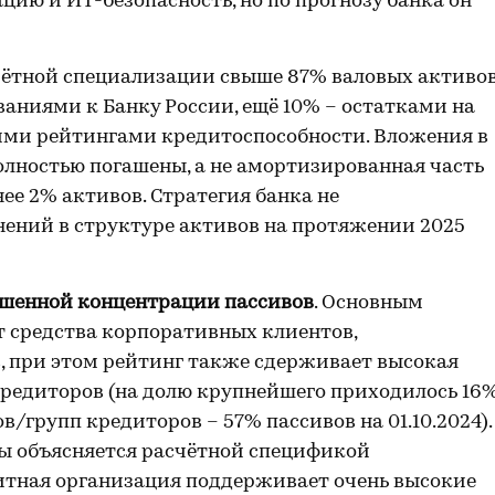
ю и ИТ-безопасность, но по прогнозу банка он
счётной специализации свыше 87% валовых активо
ованиями к Банку России, ещё 10% – остатками на
кими рейтингами кредитоспособности. Вложения в
полностью погашены, а не амортизированная часть
ее 2% активов. Стратегия банка не
ений в структуре активов на протяжении 2025
ышенной концентрации пассивов
. Основным
 средства корпоративных клиентов,
 при этом рейтинг также сдерживает высокая
кредиторов (на долю крупнейшего приходилось 16
в/групп кредиторов – 57% пассивов на 01.10.2024).
зы объясняется расчётной спецификой
дитная организация поддерживает очень высокие