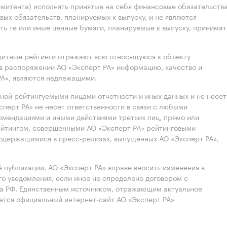
эмитента) исполнять принятые на себя финансовые обязательств
вых обязательств, планируемых к выпуску, и не являются
ть те или иные ценные бумаги, планируемые к выпуску, принимат
итные рейтинги отражают всю относящуюся к объекту
в распоряжении АО «Эксперт РА» информацию, качество и
РА», являются надлежащими.
нной рейтингуемыми лицами отчётности и иных данных и не несёт
ксперт РА» не несет ответственности в связи с любыми
омендациями и иными действиями третьих лиц, прямо или
йтингом, совершенными АО «Эксперт РА» рейтинговыми
содержащимися в пресс-релизах, выпущенных АО «Эксперт РА»,
 публикации. АО «Эксперт РА» вправе вносить изменения в
 уведомления, если иное не определено договором с
ва РФ. Единственным источником, отражающим актуальное
яется официальный интернет-сайт АО «Эксперт РА»