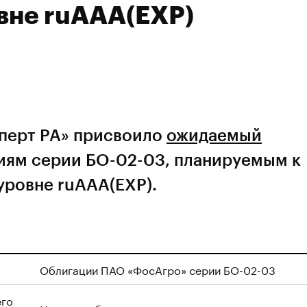
овне ruAAA(EXP)
сперт РА» присвоило
ожидаемый
ям серии БО-02-03, планируемым к
уровне ruAAA(EXP).
Облигации ПАО «ФосАгро» серии БО-02-03
его