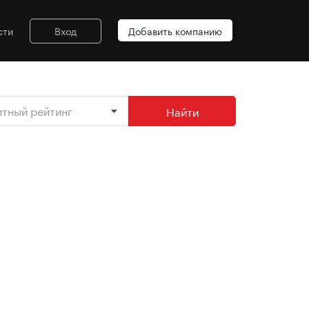
сти
Вход
Добавить компанию
итный рейтинг
Найти