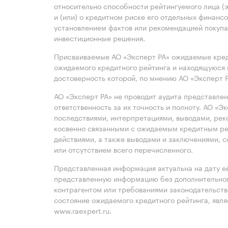
относительно способности рейтингуемого лица (
и (или) о кредитном риске его отдельных финансо
установлением фактов или рекомендацией покупа
инвестиционные решения.
Присваиваемые АО «Эксперт РА» ожидаемые кред
ожидаемого кредитного рейтинга и находящуюся 
достоверность которой, по мнению АО «Эксперт 
АО «Эксперт РА» не проводит аудита представле
ответственность за их точность и полноту. АО «Э
последствиями, интерпретациями, выводами, рек
косвенно связанными с ожидаемым кредитным ре
действиями, а также выводами и заключениями, 
или отсутствием всего перечисленного.
Представленная информация актуальна на дату её
представленную информацию без дополнительного
контрагентом или требованиями законодательст
состояние ожидаемого кредитного рейтинга, явл
www.raexpert.ru.