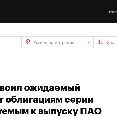
Ново
Регион регистрации
Кред
своил ожидаемый
г облигациям серии
уемым к выпуску ПАО