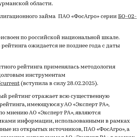
Мурманской области.
лигационного займа ПАО «ФосАгро» серии
БО-02-
своен по российской национальной шкале.
рейтинга ожидается не позднее года с даты
тного рейтинга применялась методология
долговым инструментам
/current
(вступила в силу 28.02.2025).
й рейтинг отражает всю существенную
ейтинга, имеющуюся у АО «Эксперт РА»,
 по мнению АО «Эксперт РА», являются
ками информации, использованными в рамках
нные из открытых источников, ПАО «ФосАгро», а