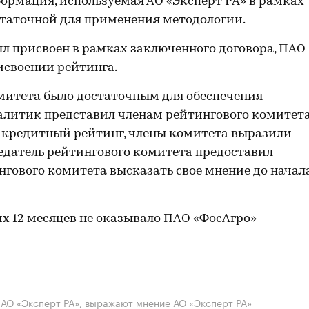
ормация, используемая АО «Эксперт РА» в рамках
остаточной для применения методологии.
 присвоен в рамках заключенного договора, ПАО
исвоении рейтинга.
митета было достаточным для обеспечения
алитик представил членам рейтингового комитет
кредитный рейтинг, члены комитета выразили
едатель рейтингового комитета предоставил
гового комитета высказать свое мнение до начал
их 12 месяцев не оказывало ПАО «ФосАгро»
АО «Эксперт РА», выражают мнение АО «Эксперт РА»