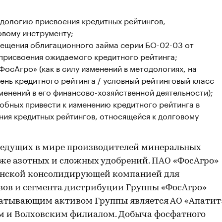
одологию присвоения кредитных рейтингов,
овому инструменту;
мещения облигационного займа серии БО-02-03 от
 присвоения ожидаемого кредитного рейтинга;
осАгро» (как в силу изменений в методологиях, на
ень кредитного рейтинга / условный рейтинговый класс
зменений в его финансово-хозяйственной деятельности);
обных привести к изменению кредитного рейтинга в
ния кредитных рейтингов, относящейся к долговому
 ведущих в мире производителей минеральных
кже азотных и сложных удобрений. ПАО «ФосАгро»
ринской консолидирующей компанией для
ов и сегмента дистрибуции Группы «ФосАгро»
абатывающим активом Группы является АО «Апатит
ким и Волховским филиалом. Добыча фосфатного