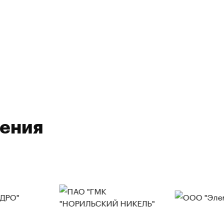
ления