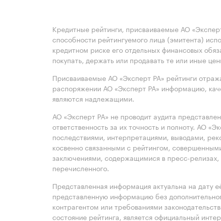
Кредитные рейтинги, присваиваемые АО «Эксперт
способности рейтингуемого лица (эмитента) испо
кредитном риске его отдельных финансовых обяз
покупать, держать или продавать те или иные це
Присваиваемые АО «Эксперт РА» рейтинги отража
распоряжении АО «Эксперт РА» информацию, каче
являются надлежащими.
АО «Эксперт РА» не проводит аудита представле
ответственность за их точность и полноту. АО «Э
последствиями, интерпретациями, выводами, рек
косвенно связанными с рейтингом, совершенными
заключениями, содержащимися в пресс-релизах, 
перечисленного.
Представленная информация актуальна на дату её
представленную информацию без дополнительного
контрагентом или требованиями законодательст
состояние рейтинга, является официальный интер