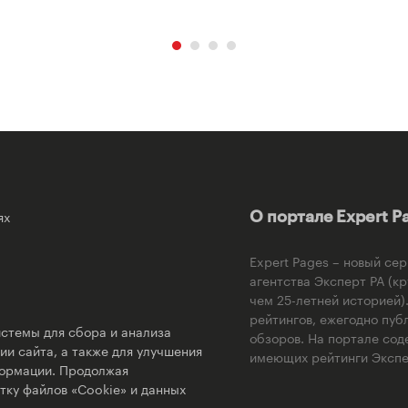
ях
О портале Expert P
Expert Pages – новый се
агентства Эксперт РА (к
чем 25-летней историей
рейтингов, ежегодно пуб
стемы для сбора и анализа
обзоров. На портале сод
и сайта, а также для улучшения
имеющих рейтинги Экспер
формации. Продолжая
тку файлов «Cookie» и данных