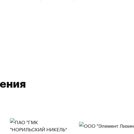
ления