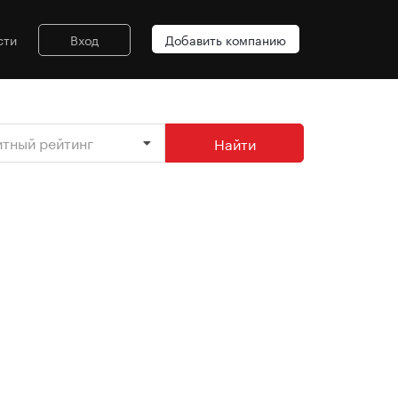
сти
Вход
Добавить компанию
итный рейтинг
Найти