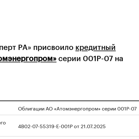
сперт РА» присвоило
кредитный
омэнергопром»
серии 001P-07 на
Облигации АО «Атомэнергопром»
серии 001P-07
его
4B02-07-55319-E-001P от 21.07.2025