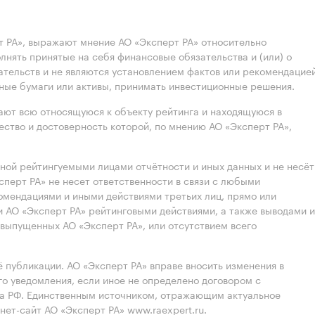
 РА», выражают мнение АО «Эксперт РА» относительно
лнять принятые на себя финансовые обязательства и (или) о
ательств и не являются установлением фактов или рекомендацие
нные бумаги или активы, принимать инвестиционные решения.
ют всю относящуюся к объекту рейтинга и находящуюся в
ство и достоверность которой, по мнению АО «Эксперт РА»,
нной рейтингуемыми лицами отчётности и иных данных и не несёт
ксперт РА» не несет ответственности в связи с любыми
омендациями и иными действиями третьих лиц, прямо или
 АО «Эксперт РА» рейтинговыми действиями, а также выводами и
выпущенных АО «Эксперт РА», или отсутствием всего
 публикации. АО «Эксперт РА» вправе вносить изменения в
 уведомления, если иное не определено договором с
ва РФ. Единственным источником, отражающим актуальное
нет-сайт АО «Эксперт РА» www.raexpert.ru.