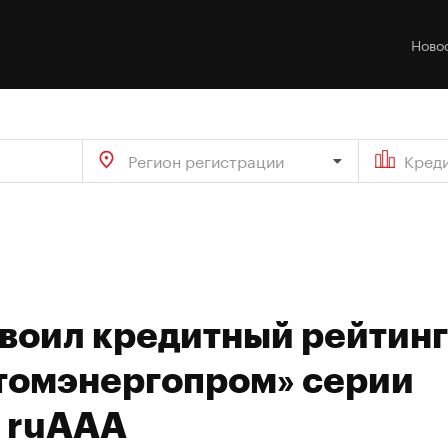
Ново
Регион регистрации
Кред
своил кредитный рейтинг
томэнергопром» серии
е ruAAA