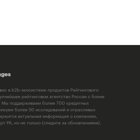
ages
рвис в b2b-экосистеме продуктов Рейтингового
рупнейшее рейтинговое агентство России с более
). Мы поддерживаем более 700 кредитных
ликуем более 50 исследований и отраслевых
ержится актуальная информация о компаниях,
т РА, но не только (следите за обновлениями).