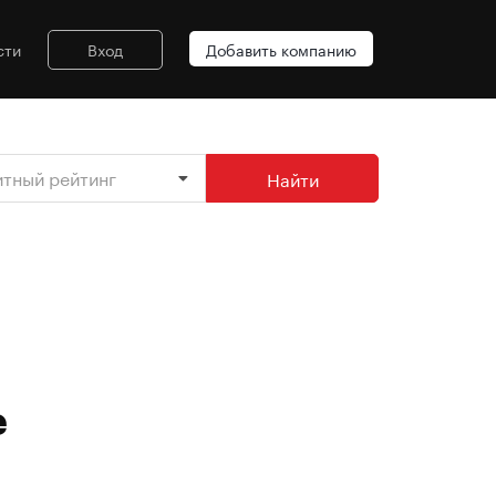
сти
Вход
Добавить компанию
итный рейтинг
Найти
е