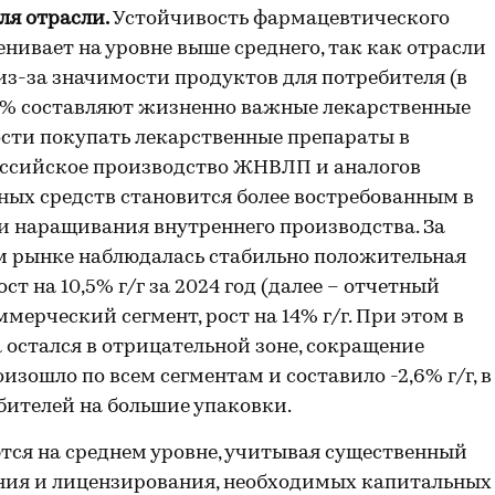
ля отрасли.
Устойчивость фармацевтического
нивает на уровне выше среднего, так как отрасли
из-за значимости продуктов для потребителя (в
0% составляют жизненно важные лекарственные
сти покупать лекарственные препараты в
оссийское производство ЖНВЛП и аналогов
ых средств становится более востребованным в
 наращивания внутреннего производства. За
ом рынке наблюдалась стабильно положительная
 на 10,5% г/г за 2024 год (далее – отчетный
мерческий сегмент, рост на 14% г/г. При этом в
остался в отрицательной зоне, сокращение
зошло по всем сегментам и составило -2,6% г/г, в
бителей на большие упаковки.
ются на среднем уровне, учитывая существенный
ания и лицензирования, необходимых капитальных