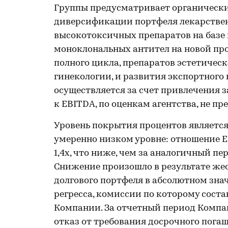
Группы предусматривает органический
диверсификации портфеля лекарственн
высокотоксичных препаратов на базе 
моноклональных антител на новой пр
полного цикла, препаратов эстетичес
гинекологии, и развития экспортног
осуществляется за счет привлечения 
к EBITDA, по оценкам агентства, не пре
Уровень покрытия процентов являетс
умеренно низком уровне: отношение E
1,4х, что ниже, чем за аналогичный п
Снижение произошло в результате же
долгового портфеля в абсолютном зна
регресса, комиссии по которому сост
Компании. За отчетный период Компа
отказ от требования досрочного пога