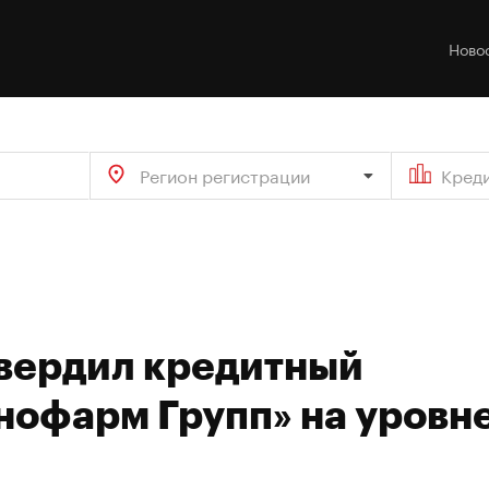
Ново
Регион регистрации
Кред
твердил кредитный
нофарм Групп» на уровн