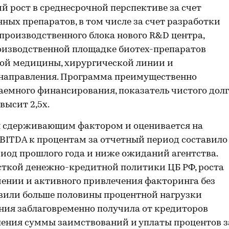
 рост в среднесрочной перспективе за счет
ых препаратов, в том числе за счет разработки
производственного блока нового R&D центра,
оизводственной площадке биотех-препаратов
кой медицины, хирургической линии и
о направления. Программа преимущественно
заемного финансирования, показатель чистого дол
высит 2,5х.
я сдерживающим фактором и оценивается на
BITDA к процентам за отчетный период составило
ериод прошлого года и ниже ожиданий агентства.
сткой денежно-кредитной политики ЦБ РФ, роста
чении и активного привлечения факторинга без
авили больше половины процентной нагрузки
ния заблаговременно получила от кредиторов
шения суммы заимствований и уплаты процентов з