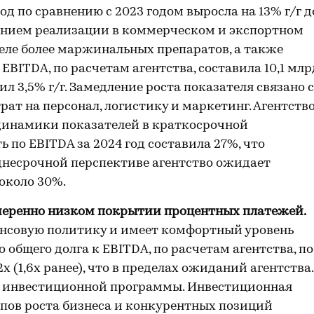
од по сравнению с 2023 годом выросла на 13% г/г д
ичением реализации в коммерческом и экспортном
феле более маржинальных препаратов, а также
BITDA, по расчетам агентства, составила 10,1 млр
авил 3,5% г/г. Замедление роста показателя связано с
ат на персонал, логистику и маркетинг. Агентств
динамики показателей в краткосрочной
 по EBITDA за 2024 год составила 27%, что
еднесрочной перспективе агентство ожидает
около 30%.
меренно низком покрытии процентных платежей.
нсовую политику и имеет комфортный уровень
 общего долга к EBITDA, по расчетам агентства, по
х (1,6х ранее), что в пределах ожиданий агентства.
ом инвестиционной программы. Инвестиционная
пов роста бизнеса и конкурентных позиций