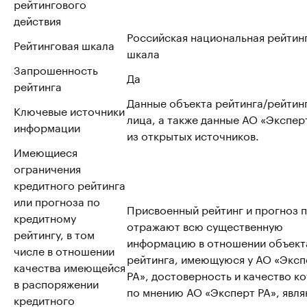
рейтингового
действия
Российская национальная рейтин
Рейтинговая шкала
шкала
Запрошенность
Да
рейтинга
Данные объекта рейтинга/рейтин
Ключевые источники
лица, а также данные АО «Эксперт
информации
из открытых источников.
Имеющиеся
ограничения
кредитного рейтинга
или прогноза по
Присвоенный рейтинг и прогноз 
кредитному
отражают всю существенную
рейтингу, в том
информацию в отношении объект
числе в отношении
рейтинга, имеющуюся у АО «Эксп
качества имеющейся
РА», достоверность и качество к
в распоряжении
по мнению АО «Эксперт РА», явл
кредитного