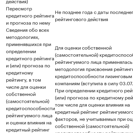
действия)
Пересмотр
Не позднее года с даты последне
кредитного рейтинга
рейтингового действия
и прогноза по нему
Сведения обо всех
методологиях,
применявшихся при
Для оценки собственной
определении
(самостоятельной) кредитоспосо
кредитного рейтинга
рейтингуемого лица применялась
и (или) прогноза по
методология присвоения рейтинг
кредитному
кредитоспособности лизинговым
рейтингу, в том
компаниям (вступила в силу 03.07
числе для оценки
При определении кредитного рей
собственной
(или) прогноза по кредитному рей
(самостоятельной)
том числе для оценки влияния на
кредитоспособности
кредитный рейтинг рейтингуемог
рейтингуемого лица
факторов, не учитываемых при о
и оценки влияния на
собственной (самостоятельной)
кредитный рейтинг
кредитоспособности рейтингуем