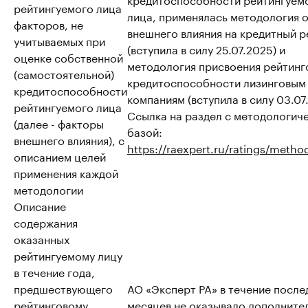
рейтингуемого лица
лица, применялась методология 
факторов, не
внешнего влияния на кредитный р
учитываемых при
(вступила в силу 25.07.2025) и
оценке собственной
методология присвоения рейтинг
(самостоятельной)
кредитоспособности лизинговым
кредитоспособности
компаниям (вступила в силу 03.07
рейтингуемого лица
Ссылка на раздел с методологич
(далее - факторы
базой:
внешнего влияния), с
https://raexpert.ru/ratings/metho
описанием целей
применения каждой
методологии
Описание
содержания
оказанных
рейтингуемому лицу
в течение года,
предшествующего
АО «Эксперт РА» в течение после
рейтинговому
месяцев не оказывало дополните