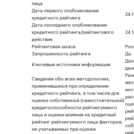
лица
Дата первого опубликования
24.
кредитного рейтинга
Дата последнего опубликования
кредитного рейтинга/рейтингового
24.
действия
Рейтинговая шкала
Рос
Запрошенность рейтинга
Да
Дан
Ключевые источники информации
дан
Ран
Сведения обо всех методологиях,
мет
применявшихся при определении
инс
кредитного рейтинга, в том числе для
рас
оценки собственной (самостоятельной)
оце
кредитоспособности рейтингуемого
рей
лица и оценки влияния на кредитный
рей
рейтинг рейтингуемого лица факторов,
соб
не учитываемых при оценке
рей