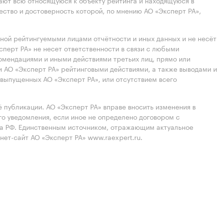
ют всю относящуюся к объекту рейтинга и находящуюся в
ство и достоверность которой, по мнению АО «Эксперт РА»,
нной рейтингуемыми лицами отчётности и иных данных и не несёт
ксперт РА» не несет ответственности в связи с любыми
омендациями и иными действиями третьих лиц, прямо или
 АО «Эксперт РА» рейтинговыми действиями, а также выводами и
выпущенных АО «Эксперт РА», или отсутствием всего
 публикации. АО «Эксперт РА» вправе вносить изменения в
 уведомления, если иное не определено договором с
ва РФ. Единственным источником, отражающим актуальное
нет-сайт АО «Эксперт РА» www.raexpert.ru.