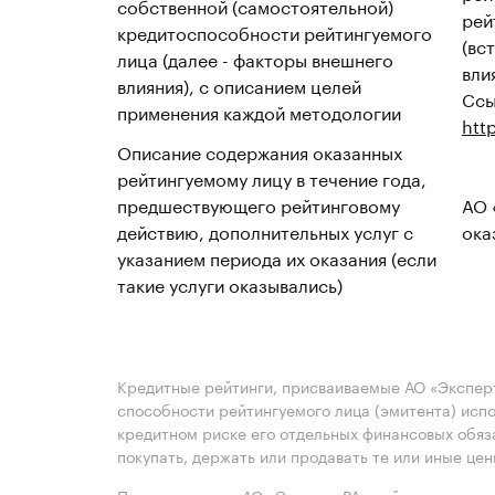
собственной (самостоятельной)
рей
кредитоспособности рейтингуемого
(вс
лица (далее - факторы внешнего
вли
влияния), с описанием целей
Ссы
применения каждой методологии
htt
Описание содержания оказанных
рейтингуемому лицу в течение года,
предшествующего рейтинговому
АО 
действию, дополнительных услуг с
ока
указанием периода их оказания (если
такие услуги оказывались)
Кредитные рейтинги, присваиваемые АО «Эксперт
способности рейтингуемого лица (эмитента) испо
кредитном риске его отдельных финансовых обяз
покупать, держать или продавать те или иные це