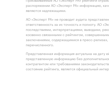
Присваиваемые АО «Эксперт РА» рейтинги отража
распоряжении АО «Эксперт РА» информацию, каче
являются надлежащими.
АО «Эксперт РА» не проводит аудита представле
ответственность за их точность и полноту. АО «Э
последствиями, интерпретациями, выводами, рек
косвенно связанными с рейтингом, совершенными
заключениями, содержащимися в пресс-релизах, 
перечисленного.
Представленная информация актуальна на дату её
представленную информацию без дополнительного
контрагентом или требованиями законодательст
состояние рейтинга, является официальный интер