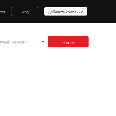
сти
Вход
Добавить компанию
итный рейтинг
Найти