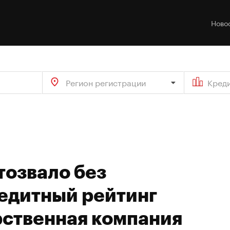
Ново
Регион регистрации
Кред
тозвало без
едитный рейтинг
рственная компания