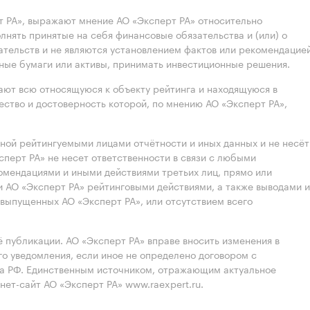
 РА», выражают мнение АО «Эксперт РА» относительно
лнять принятые на себя финансовые обязательства и (или) о
ательств и не являются установлением фактов или рекомендацие
нные бумаги или активы, принимать инвестиционные решения.
ют всю относящуюся к объекту рейтинга и находящуюся в
ство и достоверность которой, по мнению АО «Эксперт РА»,
нной рейтингуемыми лицами отчётности и иных данных и не несёт
ксперт РА» не несет ответственности в связи с любыми
омендациями и иными действиями третьих лиц, прямо или
 АО «Эксперт РА» рейтинговыми действиями, а также выводами и
выпущенных АО «Эксперт РА», или отсутствием всего
 публикации. АО «Эксперт РА» вправе вносить изменения в
 уведомления, если иное не определено договором с
ва РФ. Единственным источником, отражающим актуальное
нет-сайт АО «Эксперт РА» www.raexpert.ru.