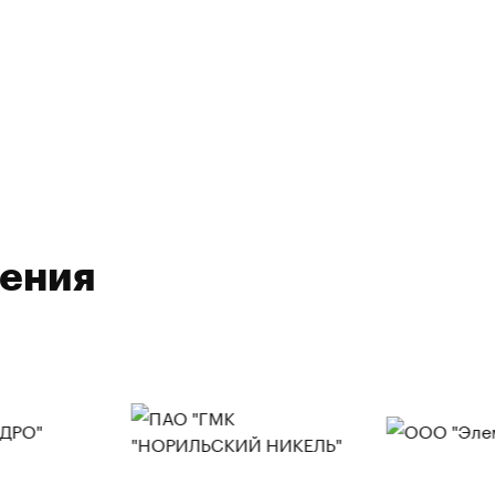
ления