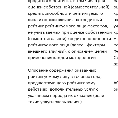
оценки собственной (самостоятельной)
о
кредитоспособности рейтингуемого
к
лица и оценки влияния на кредитный
на
рейтинг рейтингуемого лица факторов,
у
не учитываемых при оценке собственной
к
(самостоятельной) кредитоспособности
м
рейтингуемого лица (далее - факторы
р
внешнего влияния), с описанием целей
Фе
применения каждой методологии
Сс
ht
Описание содержания оказанных
рейтингуемому лицу в течение года,
предшествующего рейтинговому
АО
действию, дополнительных услуг с
ок
указанием периода их оказания (если
такие услуги оказывались)