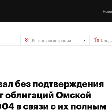
Ново
Регион регистрации
Кред
вал без подтверждения
г облигаций Омской
04 в связи с их полным