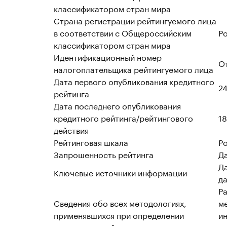
классификатором стран мира
Страна регистрации рейтингуемого лица
в соответствии с Общероссийским
Р
классификатором стран мира
Идентификационный номер
О
налогоплательщика рейтингуемого лица
Дата первого опубликования кредитного
24
рейтинга
Дата последнего опубликования
кредитного рейтинга/рейтингового
18
действия
Рейтинговая шкала
Р
Запрошенность рейтинга
Д
Да
Ключевые источники информации
да
Р
Сведения обо всех методологиях,
м
применявшихся при определении
ин
кредитного рейтинга, в том числе для
ра