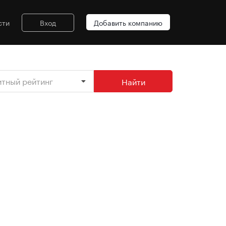
сти
Вход
Добавить компанию
итный рейтинг
Найти