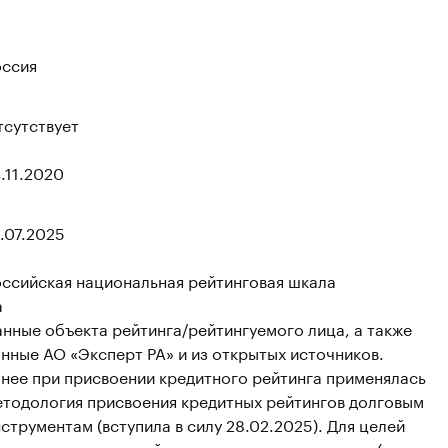
оссия
тсутствует
.11.2020
.07.2025
оссийская национальная рейтинговая шкала
а
нные объекта рейтинга/рейтингуемого лица, а также
нные АО «Эксперт РА» и из открытых источников.
анее при присвоении кредитного рейтинга применялась
етодология присвоения кредитных рейтингов долговым
струментам (вступила в силу 28.02.2025). Для целей
счета условного рейтингового класса эмитента (в т.ч. дл