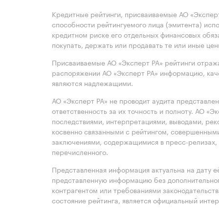
Кредитные рейтинги, присваиваемые АО «Эксперт
способности рейтингуемого лица (эмитента) испо
кредитном риске его отдельных финансовых обяз
покупать, держать или продавать те или иные це
Присваиваемые АО «Эксперт РА» рейтинги отража
распоряжении АО «Эксперт РА» информацию, каче
являются надлежащими.
АО «Эксперт РА» не проводит аудита представле
ответственность за их точность и полноту. АО «Э
последствиями, интерпретациями, выводами, рек
косвенно связанными с рейтингом, совершенными
заключениями, содержащимися в пресс-релизах, 
перечисленного.
Представленная информация актуальна на дату её
представленную информацию без дополнительного
контрагентом или требованиями законодательст
состояние рейтинга, является официальный интер