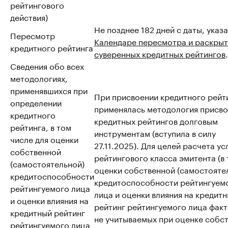
рейтингового
действия)
Не позднее 182 дней с даты, указ
Пересмотр
Календаре пересмотра и раскрыт
кредитного рейтинга
суверенных кредитных рейтингов
.
Сведения обо всех
методологиях,
применявшихся при
При присвоении кредитного рейт
определении
применялась методология присво
кредитного
кредитных рейтингов долговым
рейтинга, в том
инструментам (вступила в силу
числе для оценки
27.11.2025). Для целей расчета у
собственной
рейтингового класса эмитента (в т
(самостоятельной)
оценки собственной (самостояте
кредитоспособности
кредитоспособности рейтингуем
рейтингуемого лица
лица и оценки влияния на кредит
и оценки влияния на
рейтинг рейтингуемого лица факт
кредитный рейтинг
не учитываемых при оценке собс
рейтингуемого лица