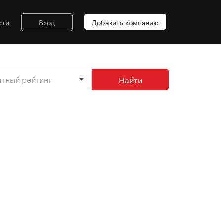
сти
Вход
Добавить компанию
итный рейтинг
Найти