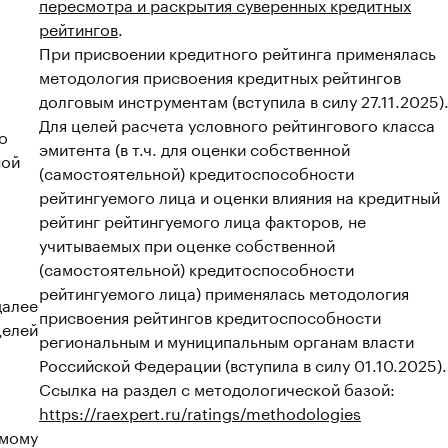
пересмотра и раскрытия суверенных кредитных
рейтингов
.
При присвоении кредитного рейтинга применялась
методология присвоения кредитных рейтингов
долговым инструментам (вступила в силу 27.11.2025)
Для целей расчета условного рейтингового класса
о
эмитента (в т.ч. для оценки собственной
ной
(самостоятельной) кредитоспособности
рейтингуемого лица и оценки влияния на кредитный
рейтинг рейтингуемого лица факторов, не
учитываемых при оценке собственной
(самостоятельной) кредитоспособности
рейтингуемого лица) применялась методология
далее
присвоения рейтингов кредитоспособности
целей
региональным и муниципальным органам власти
Российской Федерации (вступила в силу 01.10.2025).
Ссылка на раздел с методологической базой:
https://raexpert.ru/ratings/methodologies
емому