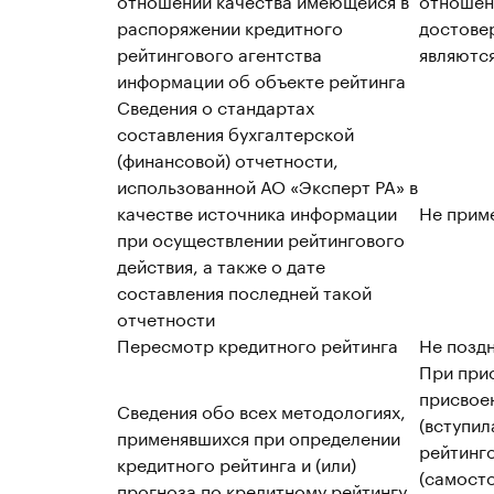
распоряжении кредитного
достовер
рейтингового агентства
являютс
информации об объекте рейтинга
Сведения о стандартах
составления бухгалтерской
(финансовой) отчетности,
использованной АО «Эксперт РА» в
качестве источника информации
Не прим
при осуществлении рейтингового
действия, а также о дате
составления последней такой
отчетности
Пересмотр кредитного рейтинга
Не поздн
При при
присвое
Сведения обо всех методологиях,
(вступил
применявшихся при определении
рейтинго
кредитного рейтинга и (или)
(самост
прогноза по кредитному рейтингу,