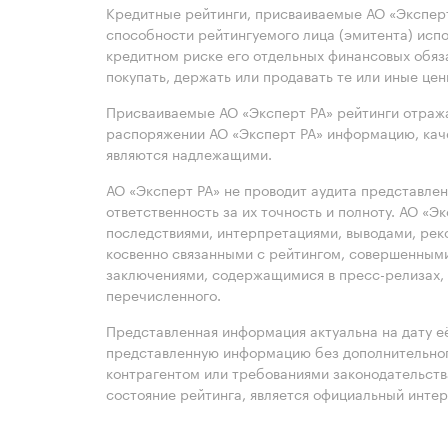
Кредитные рейтинги, присваиваемые АО «Эксперт
способности рейтингуемого лица (эмитента) испо
кредитном риске его отдельных финансовых обяз
покупать, держать или продавать те или иные це
Присваиваемые АО «Эксперт РА» рейтинги отража
распоряжении АО «Эксперт РА» информацию, каче
являются надлежащими.
АО «Эксперт РА» не проводит аудита представле
ответственность за их точность и полноту. АО «Э
последствиями, интерпретациями, выводами, рек
косвенно связанными с рейтингом, совершенными
заключениями, содержащимися в пресс-релизах, 
перечисленного.
Представленная информация актуальна на дату её
представленную информацию без дополнительного
контрагентом или требованиями законодательст
состояние рейтинга, является официальный интер