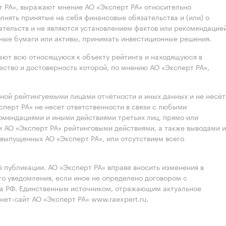
 РА», выражают мнение АО «Эксперт РА» относительно
лнять принятые на себя финансовые обязательства и (или) о
ательств и не являются установлением фактов или рекомендацие
нные бумаги или активы, принимать инвестиционные решения.
ют всю относящуюся к объекту рейтинга и находящуюся в
ство и достоверность которой, по мнению АО «Эксперт РА»,
нной рейтингуемыми лицами отчётности и иных данных и не несёт
ксперт РА» не несет ответственности в связи с любыми
омендациями и иными действиями третьих лиц, прямо или
 АО «Эксперт РА» рейтинговыми действиями, а также выводами и
выпущенных АО «Эксперт РА», или отсутствием всего
 публикации. АО «Эксперт РА» вправе вносить изменения в
 уведомления, если иное не определено договором с
ва РФ. Единственным источником, отражающим актуальное
нет-сайт АО «Эксперт РА» www.raexpert.ru.