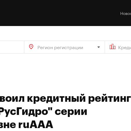
Ново
Регион регистрации
Кред
своил кредитный рейтинг
РусГидро" серии
овне ruAAA