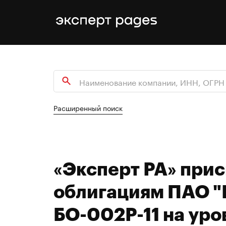
Расширенный поиск
«Эксперт РА» при
облигациям ПАО "
БО-002Р-11 на ур