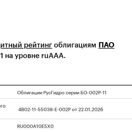
итный рейтинг
облигациям
ПАО
 на уровне ruAAA.
Облигации РусГидро серии БО-002Р-11
его
4B02-11-55038-E-002P от 22.01.2026
RU000A10E5X0