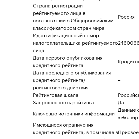
Страна регистрации
рейтингуемого лица в
Россия
соответствии с Общероссийским
классификатором стран мира
Идентификационный номер
налогоплательщика рейтингуемого
2460066
лица
Дата первого опубликования
Кредитн
кредитного рейтинга
Дата последнего опубликования
кредитного рейтинга/
–
рейтингового действия
Рейтинговая шкала
Российс
Запрошенность рейтинга
Да
Данные о
Ключевые источники информации
«Эксперт
Имеющиеся ограничения
кредитного рейтинга, в том числе в
Присвое
отношении качества имеющейся в
отношен