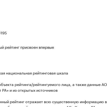
195
ый рейтинг присвоен впервые
кая национальная рейтинговая шкала
бъекта рейтинга/рейтингуемого лица, а также данные АО
 РА» и из открытых источников
нный рейтинг отражает всю существенную информацию в
ии объекта рейтинга, имеющуюся у АО «Эксперт РА»,