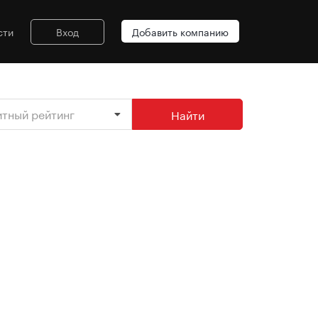
сти
Вход
Добавить компанию
итный рейтинг
Найти