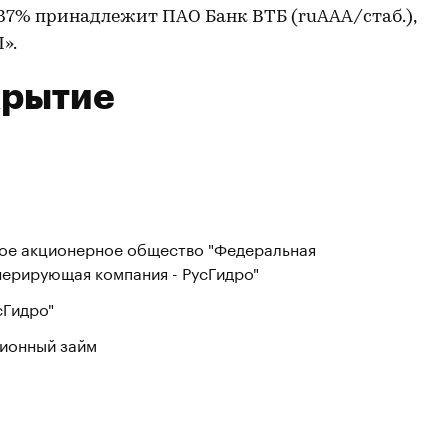
,37% принадлежит ПАО Банк ВТБ (ruAAA/стаб.),
».
крытие
ое акционерное общество "Федеральная
нерирующая компания - РусГидро"
сГидро"
ионный займ