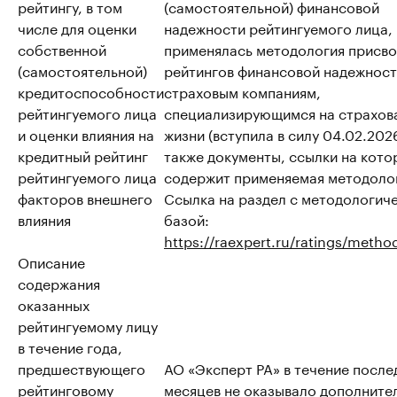
рейтингу, в том
(самостоятельной) финансовой
числе для оценки
надежности рейтингуемого лица,
собственной
применялась методология присво
(самостоятельной)
рейтингов финансовой надежнос
кредитоспособности
страховым компаниям,
рейтингуемого лица
специализирующимся на страхов
и оценки влияния на
жизни (вступила в силу 04.02.2026
кредитный рейтинг
также документы, ссылки на кото
рейтингуемого лица
содержит применяемая методоло
факторов внешнего
Ссылка на раздел с методологич
влияния
базой:
https://raexpert.ru/ratings/metho
Описание
содержания
оказанных
рейтингуемому лицу
в течение года,
предшествующего
АО «Эксперт РА» в течение после
рейтинговому
месяцев не оказывало дополните