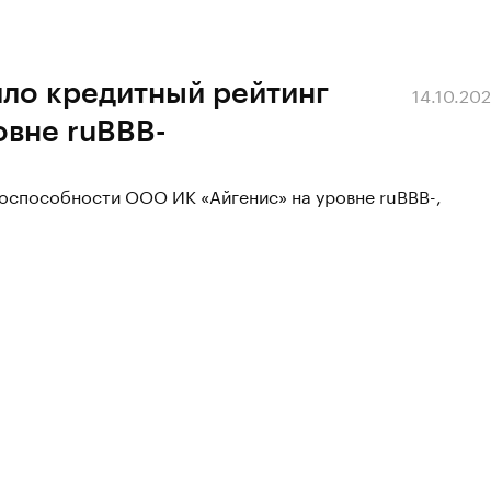
ило кредитный рейтинг
14.10.20
овне ruBBB-
тоспособности ООО ИК «Айгенис» на уровне ruBBB-,