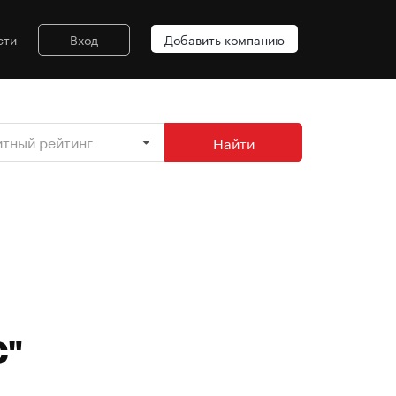
сти
Вход
Добавить компанию
итный рейтинг
Найти
С"