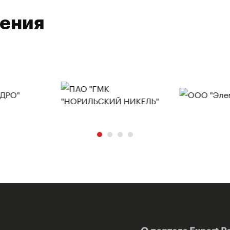
ления