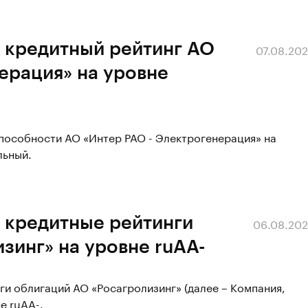
 кредитный рейтинг АО
07.08.20
ерация» на уровне
способности АО «Интер РАО - Электрогенерация» на
льный.
 кредитные рейтинги
06.08.20
зинг» на уровне ruАA-
ги облигаций АО «Росагролизинг» (далее – Компания,
е ruАA-.