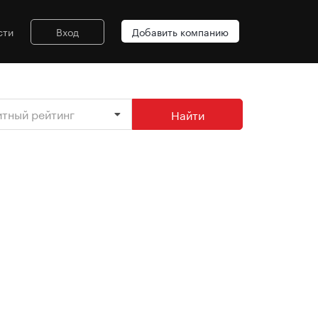
сти
Вход
Добавить компанию
итный рейтинг
Найти