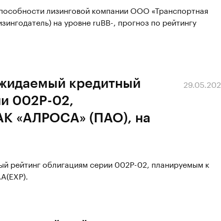
способности лизинговой компании ООО «Транспортная
зингодатель) на уровне ruВВ-, прогноз по рейтингу
ожидаемый кредитный
29.05.20
ии 002P-02,
АК «АЛРОСА» (ПАО), на
ый рейтинг облигациям серии 002P-02, планируемым к
A(EXP).