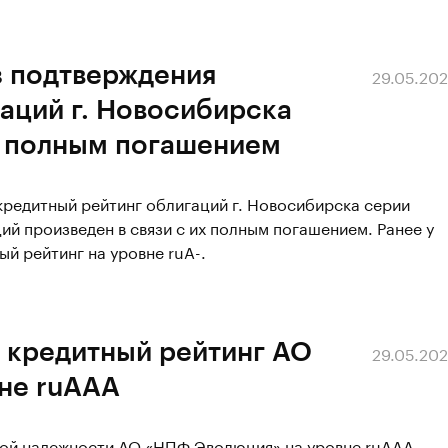
з подтверждения
29.05.20
аций г. Новосибирска
х полным погашением
кредитный рейтинг облигаций г. Новосибирска серии
ий произведен в связи с их полным погашением. Ранее у
й рейтинг на уровне ruА-.
 кредитный рейтинг АО
29.05.20
не ruAAА
вой надежности АО «НПФ Эволюция» на уровне ruAAA,