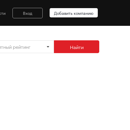
сти
Вход
Добавить компанию
итный рейтинг
Найти