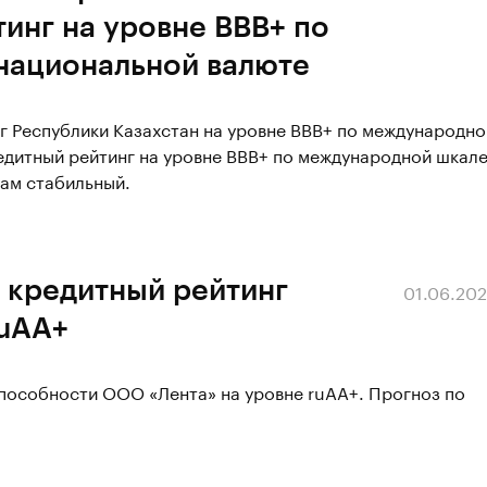
инг на уровне ВВВ+ по
национальной валюте
г Республики Казахстан на уровне BBВ+ по международно
едитный рейтинг на уровне BBВ+ по международной шкал
гам стабильный.
 кредитный рейтинг
01.06.20
ruAА+
способности ООО «Лента» на уровне ruAA+. Прогноз по