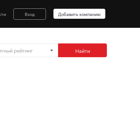
сти
Вход
Добавить компанию
итный рейтинг
Найти