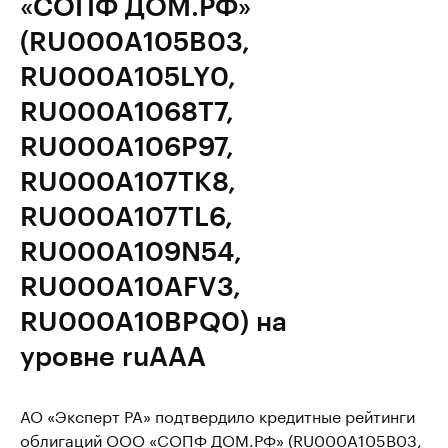
«СОПФ ДОМ.РФ»
(RU000A105B03,
RU000A105LY0,
RU000A1068T7,
RU000A106P97,
RU000A107TK8,
RU000A107TL6,
RU000A109N54,
RU000A10AFV3,
RU000A10BPQ0) на
уровне ruAAA
АО «Эксперт РА» подтвердило кредитные рейтинги
облигаций ООО «СОПФ ДОМ.РФ» (RU000A105B03,