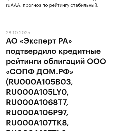
ruAАA, прогноз по рейтингу стабильный.
28.10.2025
АО «Эксперт РА»
подтвердило кредитные
рейтинги облигаций ООО
«СОПФ ДОМ.РФ»
(RU000A105B03,
RU000A105LY0,
RU000A1068T7,
RU000A106P97,
RU000A107TK8,