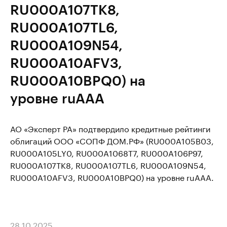
RU000A107TK8,
RU000A107TL6,
RU000A109N54,
RU000A10AFV3,
RU000A10BPQ0) на
уровне ruAAA
АО «Эксперт РА» подтвердило кредитные рейтинги
облигаций ООО «СОПФ ДОМ.РФ» (RU000A105B03,
RU000A105LY0, RU000A1068T7, RU000A106P97,
RU000A107TK8, RU000A107TL6, RU000A109N54,
RU000A10AFV3, RU000A10BPQ0) на уровне ruAAA.
28.10.2025