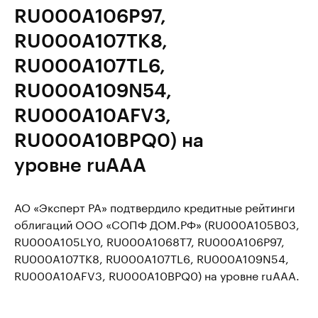
RU000A106P97,
RU000A107TK8,
RU000A107TL6,
RU000A109N54,
RU000A10AFV3,
RU000A10BPQ0) на
уровне ruAAA
АО «Эксперт РА» подтвердило кредитные рейтинги
облигаций ООО «СОПФ ДОМ.РФ» (RU000A105B03,
RU000A105LY0, RU000A1068T7, RU000A106P97,
RU000A107TK8, RU000A107TL6, RU000A109N54,
RU000A10AFV3, RU000A10BPQ0) на уровне ruAAA.