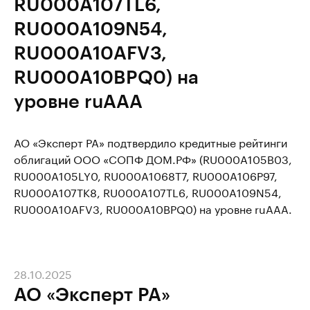
RU000A107TL6,
RU000A109N54,
RU000A10AFV3,
RU000A10BPQ0) на
уровне ruAAA
АО «Эксперт РА» подтвердило кредитные рейтинги
облигаций ООО «СОПФ ДОМ.РФ» (RU000A105B03,
RU000A105LY0, RU000A1068T7, RU000A106P97,
RU000A107TK8, RU000A107TL6, RU000A109N54,
RU000A10AFV3, RU000A10BPQ0) на уровне ruAAA.
28.10.2025
АО «Эксперт РА»