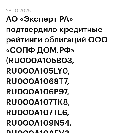
28.10.2025
АО «Эксперт РА»
подтвердило кредитные
рейтинги облигаций ООО
«СОПФ ДОМ.РФ»
(RU000A105B03,
RU000A105LY0,
RU000A1068T7,
RU000A106P97,
RU000A107TK8,
RU000A107TL6,
RU000A109N54,
RU000A10AFV3,