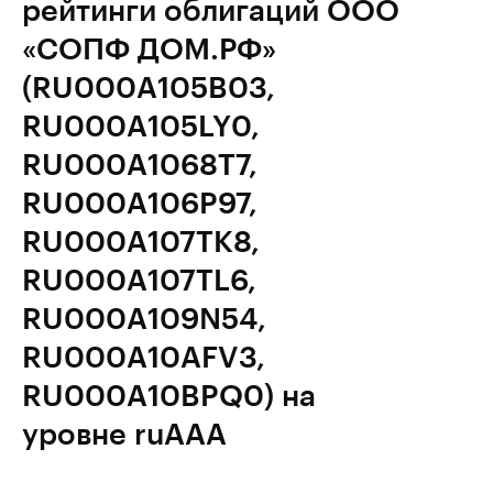
рейтинги облигаций ООО
«СОПФ ДОМ.РФ»
(RU000A105B03,
RU000A105LY0,
RU000A1068T7,
RU000A106P97,
RU000A107TK8,
RU000A107TL6,
RU000A109N54,
RU000A10AFV3,
RU000A10BPQ0) на
уровне ruAAA