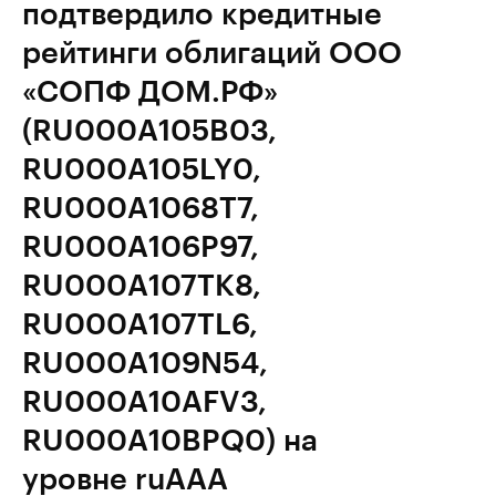
подтвердило кредитные
рейтинги облигаций ООО
«СОПФ ДОМ.РФ»
(RU000A105B03,
RU000A105LY0,
RU000A1068T7,
RU000A106P97,
RU000A107TK8,
RU000A107TL6,
RU000A109N54,
RU000A10AFV3,
RU000A10BPQ0) на
уровне ruAAA