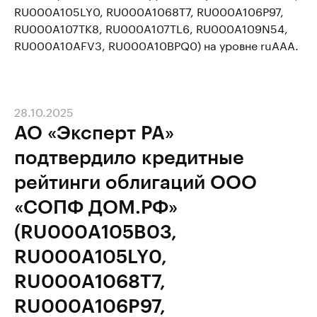
RU000A105LY0, RU000A1068T7, RU000A106P97,
RU000A107TK8, RU000A107TL6, RU000A109N54,
RU000A10AFV3, RU000A10BPQ0) на уровне ruAAA.
28.10.2025
АО «Эксперт РА»
подтвердило кредитные
рейтинги облигаций ООО
«СОПФ ДОМ.РФ»
(RU000A105B03,
RU000A105LY0,
RU000A1068T7,
RU000A106P97,