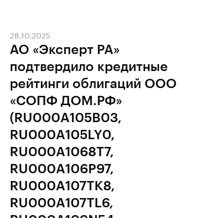
28.10.2025
АО «Эксперт РА»
подтвердило кредитные
рейтинги облигаций ООО
«СОПФ ДОМ.РФ»
(RU000A105B03,
RU000A105LY0,
RU000A1068T7,
RU000A106P97,
RU000A107TK8,
RU000A107TL6,