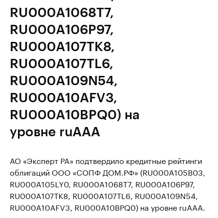
RU000A1068T7,
RU000A106P97,
RU000A107TK8,
RU000A107TL6,
RU000A109N54,
RU000A10AFV3,
RU000A10BPQ0) на
уровне ruAAA
АО «Эксперт РА» подтвердило кредитные рейтинги
облигаций ООО «СОПФ ДОМ.РФ» (RU000A105B03,
RU000A105LY0, RU000A1068T7, RU000A106P97,
RU000A107TK8, RU000A107TL6, RU000A109N54,
RU000A10AFV3, RU000A10BPQ0) на уровне ruAAA.