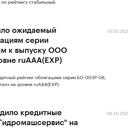
 по рейтингу стабильный.
ило ожидаемый
07.10.20
гациям серии
ым к выпуску ООО
ровне ruAAA(EXP)
дитный рейтинг облигациям серии БО-003Р-06,
ал» на уровне ruAAA(EXP).
рдило кредитные
06.10.20
"Гидромашсервис" на