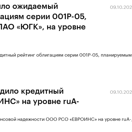
ило ожидаемый
09.10.20
ациям серии 001Р-05,
ПАО «ЮГК», на уровне
дитный рейтинг облигациям серии 001Р-05, планируемым
рдило кредитный
09.10.20
НС» на уровне ruA-
ансовой надежности ООО РСО «ЕВРОИНС» на уровне ruA-