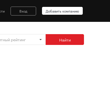
сти
Вход
Добавить компанию
итный рейтинг
Найти