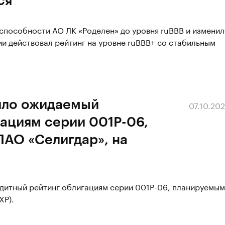
способности АО ЛК «Роделен» до уровня ruВВВ и измени
ии действовал рейтинг на уровне ruBBВ+ со стабильным
ило ожидаемый
07.10.20
ациям серии 001Р-06,
ПАО «Селигдар», на
дитный рейтинг облигациям серии 001Р-06, планируемым
XP).