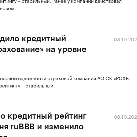
йтингу – стабильный. Ранее у компании действовал
гнозом.
рдило кредитный
08.10.20
рахование» на уровне
ансовой надежности страховой компании АО СК «РСХБ-
рейтингу – стабильный.
ло кредитный рейтинг
08.10.20
ня ruBВB и изменило
ся