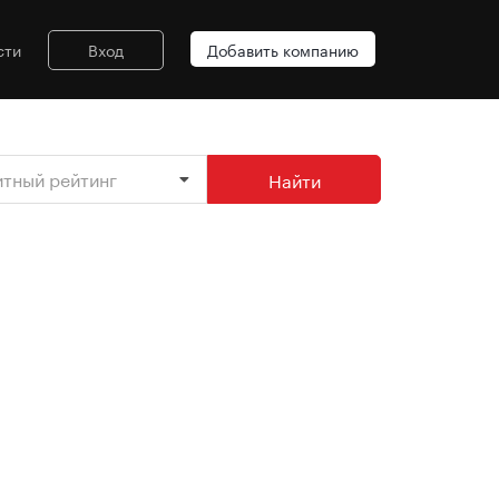
сти
Вход
Добавить компанию
итный рейтинг
Найти