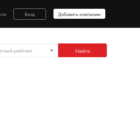
сти
Вход
Добавить компанию
итный рейтинг
Найти