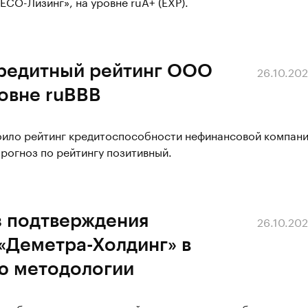
СО-Лизинг», на уровне ruА+ (EXP).
кредитный рейтинг ООО
26.10.20
овне ruBBB
воило рейтинг кредитоспособности нефинансовой компан
рогноз по рейтингу позитивный.
з подтверждения
26.10.20
«Деметра-Холдинг» в
ю методологии