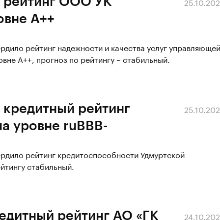
л рейтинг ООО УК
25.10.20
овне А++
ердило рейтинг надежности и качества услуг управляюще
вне А++, прогноз по рейтингу – стабильный.
 кредитный рейтинг
25.10.20
а уровне ruBBB-
ердило рейтинг кредитоспособности Удмуртской
ейтингу стабильный.
едитный рейтинг АО «ГК
24.10.20