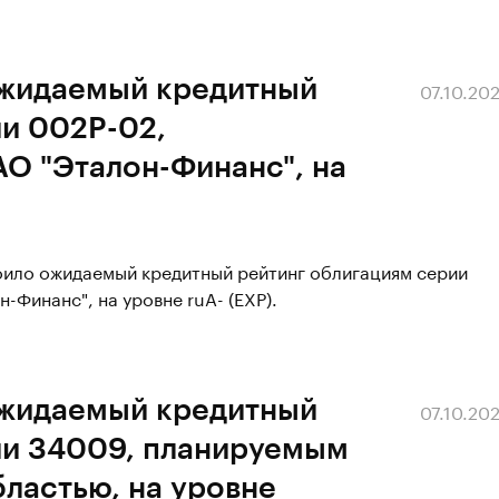
ожидаемый кредитный
07.10.20
ии 002P-02,
О "Эталон-Финанс", на
воило ожидаемый кредитный рейтинг облигациям серии
-Финанс", на уровне ruA- (EXP).
ожидаемый кредитный
07.10.20
ии 34009, планируемым
бластью, на уровне