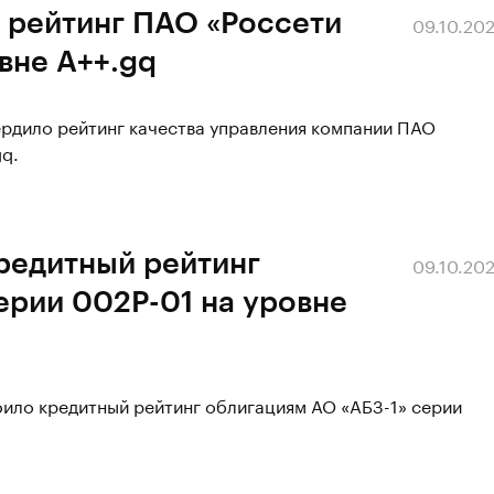
 рейтинг ПАО «Россети
09.10.20
вне А++.gq
ердило рейтинг качества управления компании ПАО
gq.
редитный рейтинг
09.10.20
ерии 002Р-01 на уровне
оило кредитный рейтинг облигациям АО «АБЗ-1» серии