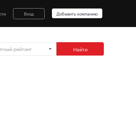
сти
Вход
Добавить компанию
итный рейтинг
Найти