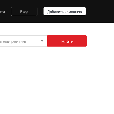
сти
Вход
Добавить компанию
итный рейтинг
Найти