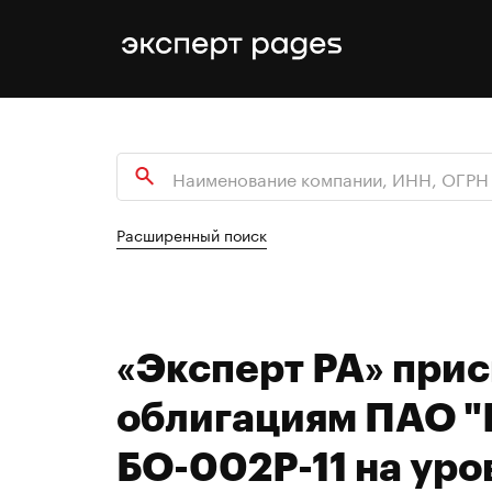
Расширенный поиск
«Эксперт РА» при
облигациям ПАО "
БО-002Р-11 на ур