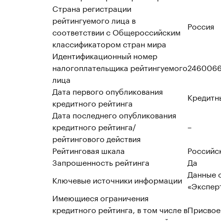
Страна регистрации
рейтингуемого лица в
Россия
соответствии с Общероссийским
классификатором стран мира
Идентификационный номер
налогоплательщика рейтингуемого
2460066
лица
Дата первого опубликования
Кредитн
кредитного рейтинга
Дата последнего опубликования
кредитного рейтинга/
–
рейтингового действия
Рейтинговая шкала
Российс
Запрошенность рейтинга
Да
Данные о
Ключевые источники информации
«Эксперт
Имеющиеся ограничения
кредитного рейтинга, в том числе в
Присвое
отношении качества имеющейся в
отношен