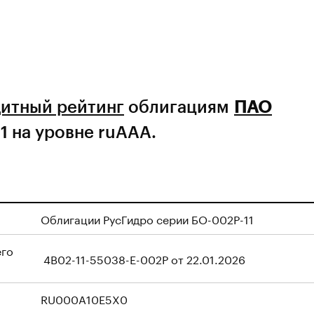
итный рейтинг
облигациям
ПАО
 на уровне ruAAA.
Облигации РусГидро серии БО-002Р-11
его
4B02-11-55038-E-002P от 22.01.2026
RU000A10E5X0