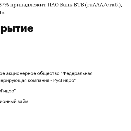
,37% принадлежит ПАО Банк ВТБ (ruAAA/стаб.),
».
крытие
ое акционерное общество "Федеральная
нерирующая компания - РусГидро"
сГидро"
ионный займ