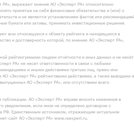
 РА», выражают мнение АО «Эксперт РА» относительно
лнять принятые на себя финансовые обязательства и (или) о
ательств и не являются установлением фактов или рекомендацие
нные бумаги или активы, принимать инвестиционные решения.
ют всю относящуюся к объекту рейтинга и находящуюся в
ство и достоверность которой, по мнению АО «Эксперт РА»,
нной рейтингуемыми лицами отчётности и иных данных и не несёт
ксперт РА» не несет ответственности в связи с любыми
омендациями и иными действиями третьих лиц, прямо или
 АО «Эксперт РА» рейтинговыми действиями, а также выводами и
выпущенных АО «Эксперт РА», или отсутствием всего
 публикации. АО «Эксперт РА» вправе вносить изменения в
 уведомления, если иное не определено договором с
ва РФ. Единственным источником, отражающим актуальное
нет-сайт АО «Эксперт РА» www.raexpert.ru.