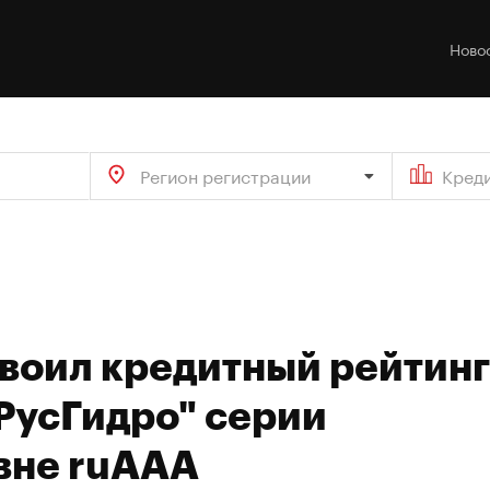
Ново
Регион регистрации
Кред
своил кредитный рейтинг
РусГидро" серии
овне ruAAA