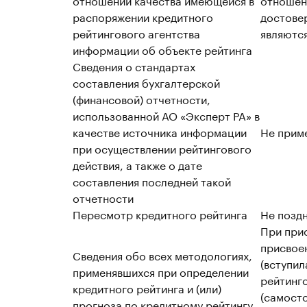
распоряжении кредитного
достовер
рейтингового агентства
являютс
информации об объекте рейтинга
Сведения о стандартах
составления бухгалтерской
(финансовой) отчетности,
использованной АО «Эксперт РА» в
качестве источника информации
Не прим
при осуществлении рейтингового
действия, а также о дате
составления последней такой
отчетности
Пересмотр кредитного рейтинга
Не поздн
При при
присвое
Сведения обо всех методологиях,
(вступил
применявшихся при определении
рейтинго
кредитного рейтинга и (или)
(самост
прогноза по кредитному рейтингу,