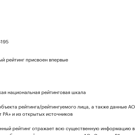
195
ый рейтинг присвоен впервые
кая национальная рейтинговая шкала
бъекта рейтинга/рейтингуемого лица, а также данные АО
 РА» и из открытых источников
нный рейтинг отражает всю существенную информацию в
ии объекта рейтинга, имеющуюся у АО «Эксперт РА»,