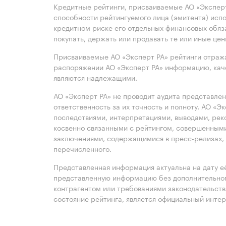
Кредитные рейтинги, присваиваемые АО «Эксперт
способности рейтингуемого лица (эмитента) испо
кредитном риске его отдельных финансовых обяз
покупать, держать или продавать те или иные це
Присваиваемые АО «Эксперт РА» рейтинги отража
распоряжении АО «Эксперт РА» информацию, каче
являются надлежащими.
АО «Эксперт РА» не проводит аудита представле
ответственность за их точность и полноту. АО «Э
последствиями, интерпретациями, выводами, рек
косвенно связанными с рейтингом, совершенными
заключениями, содержащимися в пресс-релизах, 
перечисленного.
Представленная информация актуальна на дату её
представленную информацию без дополнительного
контрагентом или требованиями законодательст
состояние рейтинга, является официальный интер