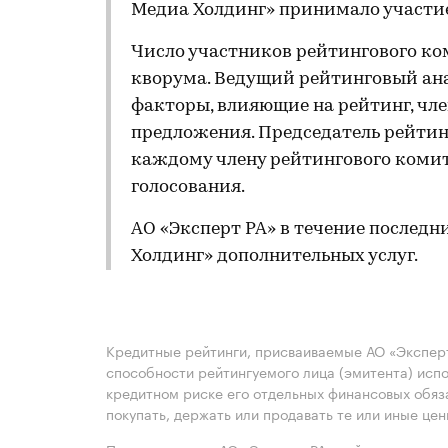
Медиа Холдинг» принимало участие
Число участников рейтингового ко
кворума. Ведущий рейтинговый ан
факторы, влияющие на рейтинг, чл
предложения. Председатель рейтин
каждому члену рейтингового комит
голосования.
АО «Эксперт РА» в течение последн
Холдинг» дополнительных услуг.
Кредитные рейтинги, присваиваемые АО «Эксперт
способности рейтингуемого лица (эмитента) испо
кредитном риске его отдельных финансовых обяз
покупать, держать или продавать те или иные це