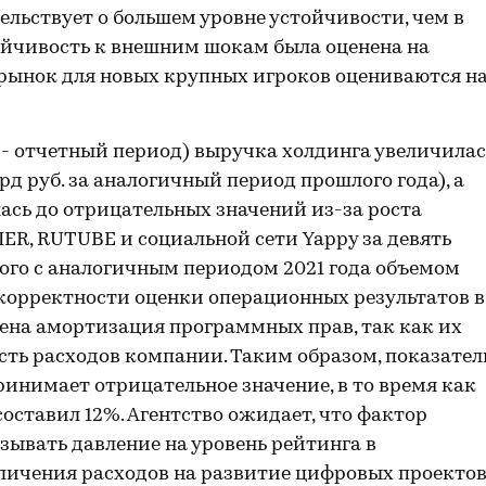
ельствует о большем уровне устойчивости, чем в
тойчивость к внешним шокам была оценена на
а рынок для новых крупных игроков оцениваются н
ее - отчетный период) выручка холдинга увеличилас
лрд руб. за аналогичный период прошлого года), а
лась до отрицательных значений из-за роста
ER, RUTUBE и социальной сети Yappy за девять
мого с аналогичным периодом 2021 года объемом
я корректности оценки операционных результатов в
ена амортизация программных прав, так как их
сть расходов компании. Таким образом, показател
ринимает отрицательное значение, в то время как
ставил 12%. Агентство ожидает, что фактор
зывать давление на уровень рейтинга в
личения расходов на развитие цифровых проектов