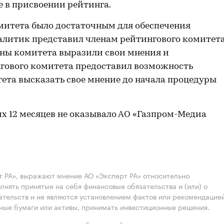
 в присвоении рейтинга.
митета было достаточным для обеспечения
алитик представил членам рейтингового комитет
ены комитета выразили свои мнения и
гового комитета предоставил возможность
ета высказать свое мнение до начала процедуры
их 12 месяцев не оказывало АО «Газпром-Медиа
 РА», выражают мнение АО «Эксперт РА» относительно
лнять принятые на себя финансовые обязательства и (или) о
ательств и не являются установлением фактов или рекомендацие
нные бумаги или активы, принимать инвестиционные решения.