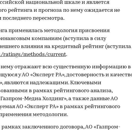
ссийской национальной шкале и является
го рейтинга и прогноза по нему ожидается не
и последнего пересмотра.
нга применялась методология присвоения
финансовым компаниям (вступила в силу
внешнего влияния на кредитный рейтинг (вступила
ru/ratings/methods/current
.
о нему отражают всю существенную информацию в
уюся у АО «Эксперт РА», достоверность и качеств
А», являются надлежащими. Ключевыми
ованными в рамках рейтингового анализа,
«Газпром-Медиа Холдинг», а также данные АО
уемая АО «Эксперт РА» в рамках рейтингового
я применения методологии.
 рамках заключенного договора, АО «Газпром-