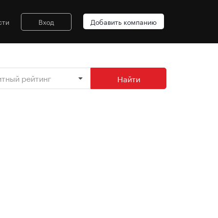
сти
Вход
Добавить компанию
итный рейтинг
Найти