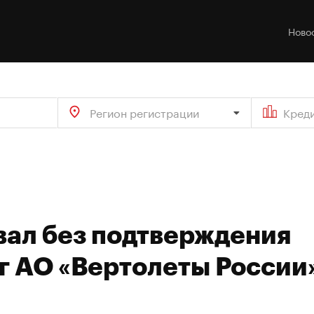
Ново
Регион регистрации
Кред
вал без подтверждения
г АО «Вертолеты России