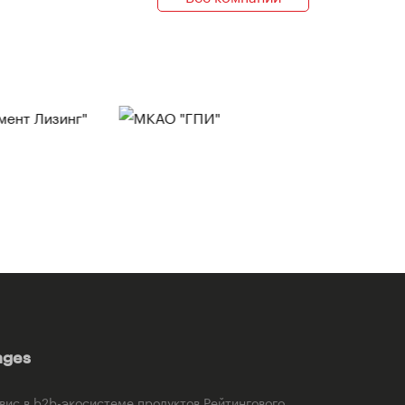
ages
рвис в b2b-экосистеме продуктов Рейтингового