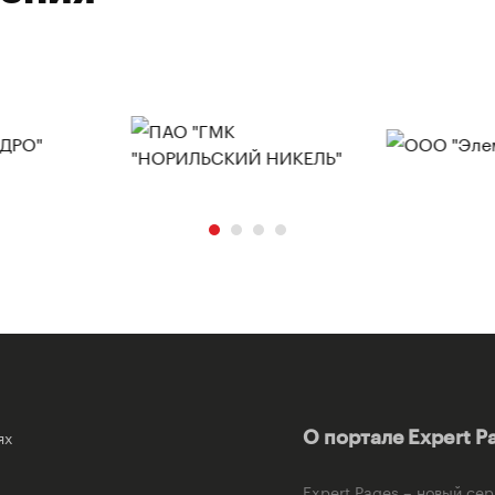
ях
О портале Expert P
Expert Pages – новый се