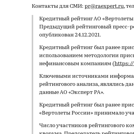
Контакты для СМИ:
pr@raexpert.ru
, те
Кредитный рейтинг АО «Вертолеты Р
Предыдущий рейтинговый пресс-ре
опубликован 24.12.2021.
Кредитный рейтинг был ранее прис
использованием методологии прис
нефинансовым компаниям (
https:/
Ключевыми источниками информац
рейтингового анализа, являлись да
данные АО «Эксперт РА».
Кредитный рейтинг был ранее прис
«Вертолеты России» принимало уча
Число участников рейтингового ко
кворума. Председатель рейтингов