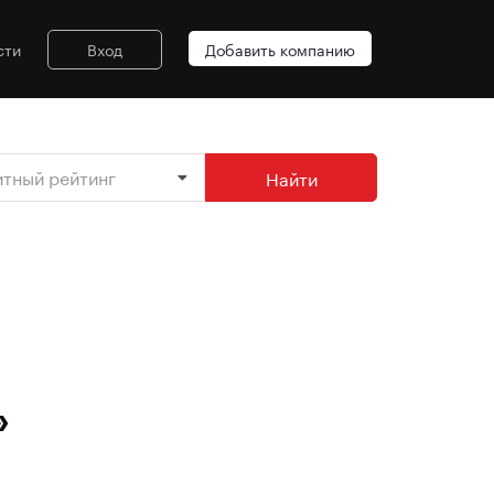
сти
Вход
Добавить компанию
итный рейтинг
Найти
»