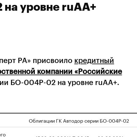
 на уровне ruAA+
сперт РА» присвоило
кредитный
рственной компании «Российские
ии БО-004P-02 на уровне ruAA+.
Облигации ГК Автодор серии БО-004P-02
его