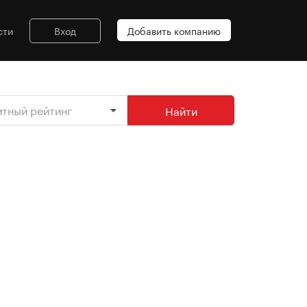
сти
Вход
Добавить компанию
итный рейтинг
Найти