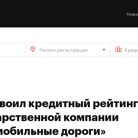
Ново
Регион регистрации
Кред
своил кредитный рейтинг
арственной компании
мобильные дороги»