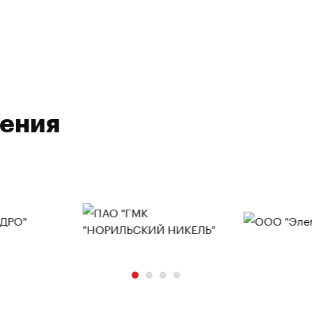
ления