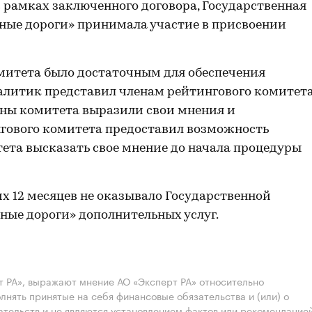
 рамках заключенного договора, Государственная
ные дороги» принимала участие в присвоении
митета было достаточным для обеспечения
алитик представил членам рейтингового комитет
ены комитета выразили свои мнения и
гового комитета предоставил возможность
ета высказать свое мнение до начала процедуры
их 12 месяцев не оказывало Государственной
ые дороги» дополнительных услуг.
 РА», выражают мнение АО «Эксперт РА» относительно
лнять принятые на себя финансовые обязательства и (или) о
ательств и не являются установлением фактов или рекомендацие