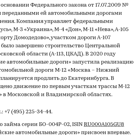
а основании Федерального закона от 17.07.2009 №
ия переданными ей автомобильными дорогами
ачения. Компания управляет федеральными
», М-3 «Украина», М-4 «Дон», М-11 «Нева», А-105
орту Домодедово», участком дороги А-107
ду было завершено строительство Центральной
ковской области (А-113, ЦКАД). В 2020 году
ие автомобильные дороги» запустила реализацию
втомобильной дороги М-12 «Москва – Нижний
 планируется продлить до Екатеринбурга. В
ущено движение по первым участкам трассы М-12
» в Московской и Владимирской областях.
л.: +7 (495) 225-34-44.
 займа серии БО-004P-02, ISIN
RU000A105GU8
ские автомобильные дороги» присвоен впервые.