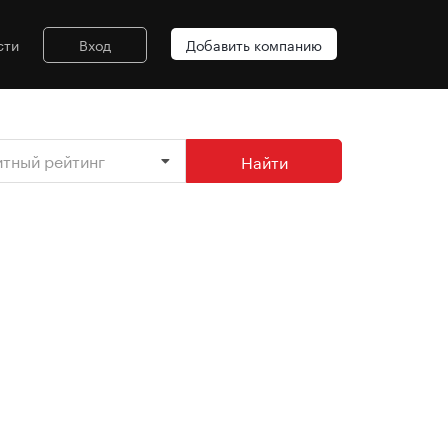
сти
Вход
Добавить компанию
итный рейтинг
Найти