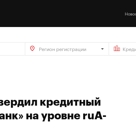
Ново
Регион регистрации
Кред
твердил кредитный
анк» на уровне ruA-