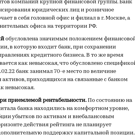
ентов компаний крупной финансовой группы. Банк
нсирования юридических лиц и розничное
ает в себя головной офис и филиал в г. Москве, а
лнительных офиса на территории РФ.
ий
обусловлена значимым положением финансово
и, в которую входит банк, при сохранении
равлениях кредитного бизнеса. В то же время
ается как невысокая, что обусловлено специфико
.02.22 банк занимал 70-е место по величине
я активов, приходящихся на связанные с банком
ак невысокая.
при приемлемой рентабельности.
По состоянию на
питала банка находились на комфортном уровне,
бции убытков по активам и внебалансовым
оризонте действия рейтинга не планирует
дополнительную поддержку капитальной позиции.