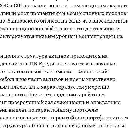
ли ROE и CIR показали положительную динамику, при
ельный рост процентных и комиссионных доходов 
о-банковского бизнеса на банк, что впоследствии
лях операционной эффективности деятельности
рактеризуется низким уровнем концентрации на
 доля в структуре активов приходится на
 депозиты в ЦБ. Кредитное качество ключевых
ется агентством как высокое. Клиентский
небольшую часть активов и преимущественно
ым клиентам и характеризуется умеренно
женности. При этом поддержку рейтингу
ми просроченной задолженности и адекватные
вень выплат по гарантийному портфелю
авление на качество гарантийного портфеля може
и структура обеспечения по выданным гарантиям: