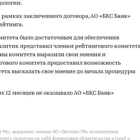
дологии.
 рамках заключенного договора, АО «БКС Банк»
ейтинга.
митета было достаточным для обеспечения
алитик представил членам рейтингового комитет
ены комитета выразили свои мнения и
гового комитета предоставил возможность
ета высказать свое мнение до начала процедуры
их 12 месяцев не оказывало АО «БКС Банк»
 РА», выражают мнение АО «Эксперт РА» относительно
лнять принятые на себя финансовые обязательства и (или) о