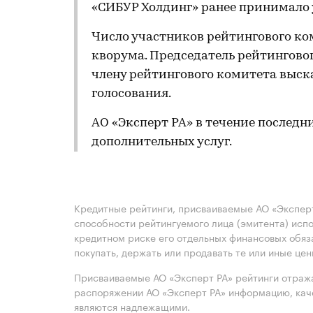
«СИБУР Холдинг» ранее принимало 
Число участников рейтингового ко
кворума. Председатель рейтингов
члену рейтингового комитета выск
голосования.
АО «Эксперт РА» в течение последн
дополнительных услуг.
Кредитные рейтинги, присваиваемые АО «Эксперт
способности рейтингуемого лица (эмитента) испо
кредитном риске его отдельных финансовых обяз
покупать, держать или продавать те или иные це
Присваиваемые АО «Эксперт РА» рейтинги отража
распоряжении АО «Эксперт РА» информацию, каче
являются надлежащими.