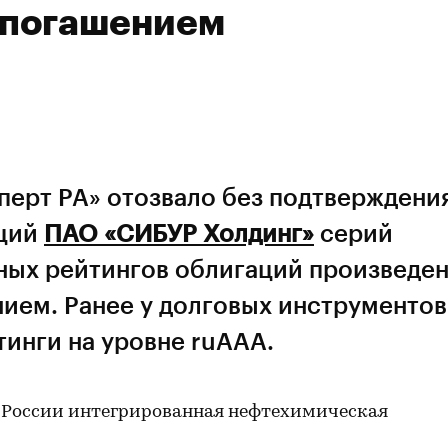
м погашением
перт РА» отозвало без подтверждени
ций
ПАО «СИБУР Холдинг»
серий
тных рейтингов облигаций произведе
нием. Ранее у долговых инструментов
инги на уровне ruAAA.
 России интегрированная нефтехимическая