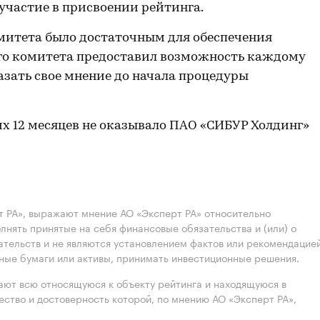
участие в присвоении рейтинга.
митета было достаточным для обеспечения
ого комитета предоставил возможность каждому
азать свое мнение до начала процедуры
их 12 месяцев не оказывало ПАО «СИБУР Холдинг»
 РА», выражают мнение АО «Эксперт РА» относительно
лнять принятые на себя финансовые обязательства и (или) о
ательств и не являются установлением фактов или рекомендацие
нные бумаги или активы, принимать инвестиционные решения.
ют всю относящуюся к объекту рейтинга и находящуюся в
ство и достоверность которой, по мнению АО «Эксперт РА»,