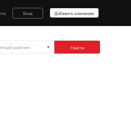
сти
Вход
Добавить компанию
итный рейтинг
Найти