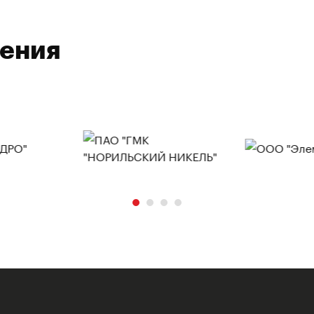
ления