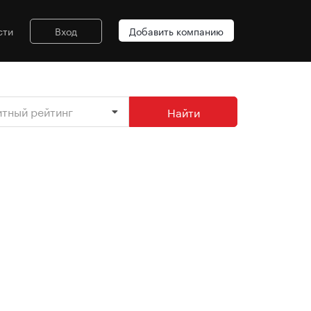
сти
Вход
Добавить компанию
итный рейтинг
Найти