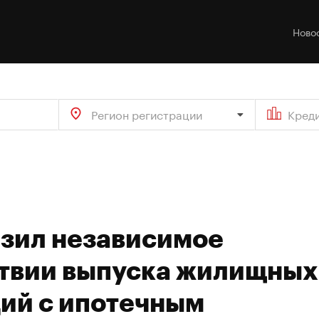
Ново
Регион регистрации
Кред
азил независимое
ствии выпуска жилищных
ий с ипотечным