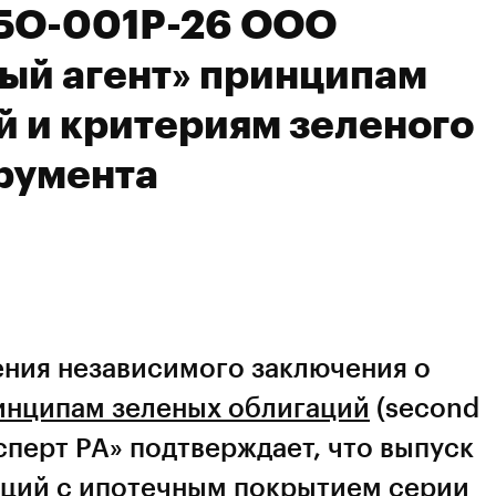
 БО-001P-26 ООО
ый агент» принципам
й и критериям зеленого
румента
ния независимого заключения о
инципам зеленых облигаций
(second
ксперт РА» подтверждает, что выпуск
ций с ипотечным покрытием серии