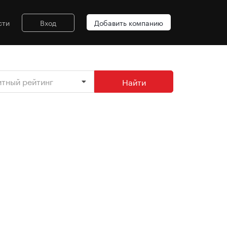
сти
Вход
Добавить компанию
итный рейтинг
Найти