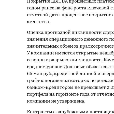
Покрытие EBITDA процентных платежей
годом ранее на фоне роста ключевой ст
отчетной даты процентное покрытие 
агентства.
Оценка прогнозной ликвидности сдер
значения операционного денежного по
значительных объемов краткосрочного
У компании имеются открытые невыбр
сезонных разрывов ликвидности. Каче
среднем уровне. Долговые обязательс
65 млн руб., кредитной линией и овер
график погашения которых не реглам
банком-кредитором не превышает 2,0
портфеля на горизонте года от отчет
компании не утверждена.
Контракты с зарубежными поставщика