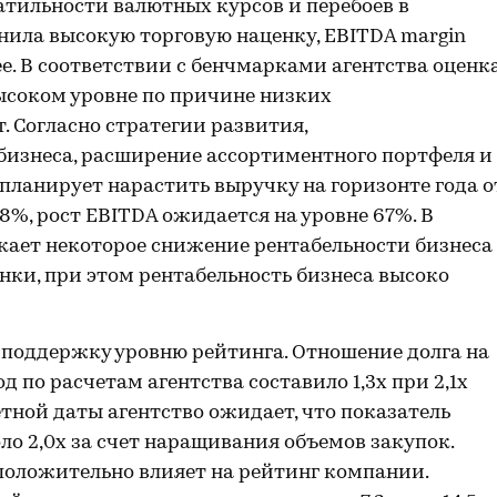
тильности валютных курсов и перебоев в
анила высокую торговую наценку, EBITDA margin
е. В соответствии с бенчмарками агентства оценк
высоком уровне по причине низких
 Согласно стратегии развития,
изнеса, расширение ассортиментного портфеля и
планирует нарастить выручку на горизонте года о
 78%, рост EBITDA ожидается на уровне 67%. В
кает некоторое снижение рентабельности бизнеса
нки, при этом рентабельность бизнеса высоко
 поддержку уровню рейтинга. Отношение долга на
д по расчетам агентства составило 1,3х при 2,1х
етной даты агентство ожидает, что показатель
ло 2,0х за счет наращивания объемов закупок.
положительно влияет на рейтинг компании.