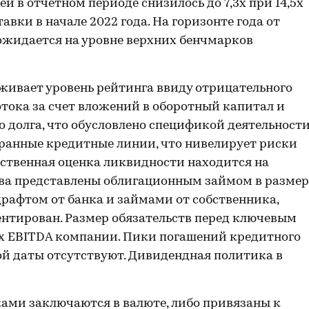
 в отчетном периоде снизилось до 7,3х при 14,5х
авки в начале 2022 года. На горизонте года от
ожидается на уровне верхних бенчмарков
живает уровень рейтинга ввиду отрицательного
тока за счет вложений в оборотный капитал и
 долга, что обусловлено спецификой деятельности
анные кредитные линии, что нивелирует риски
ственная оценка ликвидности находится на
тва представлены облигационным займом в размер
драфтом от банка и займами от собственника,
ентирован. Размер обязательств перед ключевым
х EBITDA компании. Пики погашений кредитного
ной даты отсутствуют. Дивидендная политика в
ми заключаются в валюте, либо привязаны к