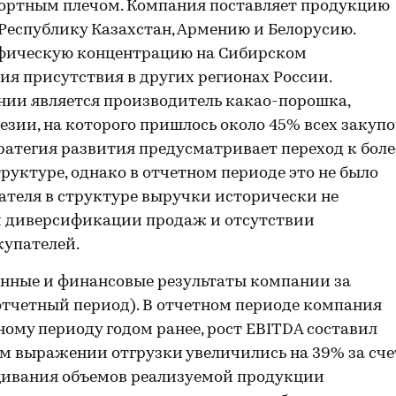
портным плечом. Компания поставляет продукцию
 Республику Казахстан, Армению и Белорусию.
афическую концентрацию на Сибирском
ия присутствия в других регионах России.
ии является производитель какао-порошка,
ии, на которого пришлось около 45% всех закуп
атегия развития предусматривает переход к боле
уктуре, однако в отчетном периоде это не было
ателя в структуре выручки исторически не
ой диверсификации продаж и отсутствии
упателей.
онные и финансовые результаты компании за
– отчетный период). В отчетном периоде компания
ому периоду годом ранее, рост EBITDA составил
ном выражении отгрузки увеличились на 39% за сче
щивания объемов реализуемой продукции