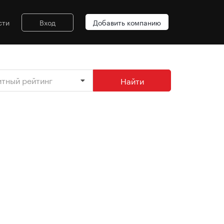
сти
Вход
Добавить компанию
итный рейтинг
Найти