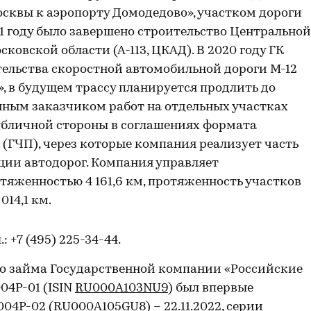
Москвы к аэропорту Домодедово», участком дороги
021 году было завершено строительство Центральной
ковской области (А-113, ЦКАД). В 2020 году ГК
ельства скоростной автомобильной дороги М-12
, в будущем трассу планируется продлить до
нным заказчиком работ на отдельных участках
публичной стороны в соглашениях формата
 (ГЧП), через которые компания реализует часть
ции автодорог. Компания управляет
яженностью 4 161,6 км, протяженность участков
014,1 км.
л.: +7 (495) 225-34-44.
о займа Государственной компании «Российские
04P-01 (ISIN
RU000A103NU9
) был впервые
004P-02 (
RU000A105GU8
) – 22.11.2022, серии