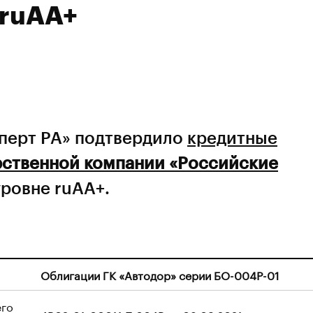
 ruAA+
сперт РА» подтвердило
кредитные
рственной компании «Российские
уровне ruAA+.
Облигации ГК «Автодор» серии БO-004P-01
его