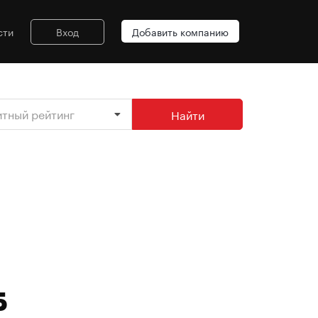
сти
Вход
Добавить компанию
итный рейтинг
Найти
Б