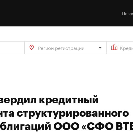
Ново
Регион регистрации
Кред
твердил кредитный
нта структурированного
облигаций ООО «СФО ВТ