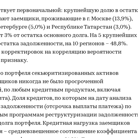
ствует первоначальной: крупнейшую долю в остатк
ают заемщики, проживающие в г. Москве (13,9%),
Петербурге (5,0%) и Республике Татарстан (3,0%).
 3% от остатка основного долга. На 5 крупнейших
статка задолженности, на 10 регионов – 48,8%.
х корректировок на корреляцию вероятности
 признаку.
во портфеля секьюритизированных активов
ёмщиков никогда не было просроченной
, по любым кредитным продуктам, включая
та). Доля кредитов, по которым на дату анализа
 задолженности (отсрочка выплаты платежа) по
ным программам реструктуризации задолженност
 долга портфеля. Кредитная нагрузка заемщиков
ая – средневзвешенное соотношение коэффициента