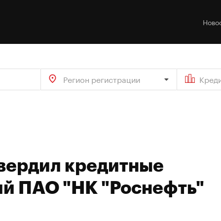
Ново
Регион регистрации
Кред
твердил кредитные
ий ПАО "НК "Роснефть"