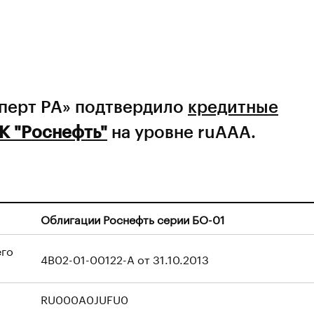
сперт РА» подтвердило
кредитные
К "Роснефть"
на уровне ruAAA.
Облигации Роснефть серии БО-01
его
4B02-01-00122-A от 31.10.2013
RU000A0JUFU0