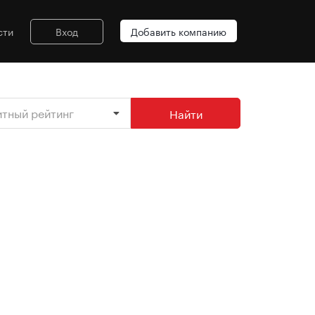
сти
Вход
Добавить компанию
итный рейтинг
Найти