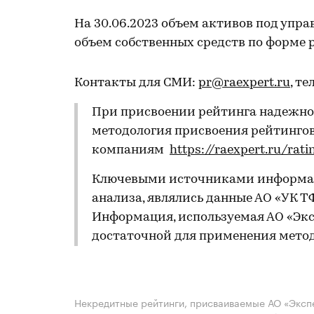
На 30.06.2023 объем активов под упра
объем собственных средств по форме р
Контакты для СМИ:
pr@raexpert.ru
, те
При присвоении рейтинга надежнос
методология присвоения рейтингов
компаниям
https://raexpert.ru/rat
Ключевыми источниками информац
анализа, являлись данные АО «УК ТФ
Информация, используемая АО «Эксп
достаточной для применения мето
Некредитные рейтинги, присваиваемые АО «Экспе