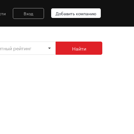
сти
Вход
Добавить компанию
итный рейтинг
Найти