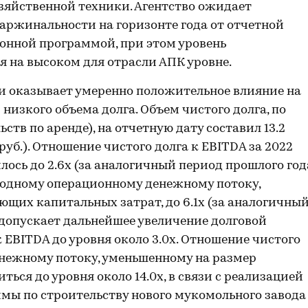
озяйственной техники. Агентство ожидает
аржинальности на горизонте года от отчетной
онной программой, при этом уровень
 на высоком для отрасли АПК уровне.
и оказывает умеренно положительное влияние на
 низкого объема долга. Объем чистого долга, по
ьств по аренде), на отчетную дату составил 13.2
д руб.). Отношение чистого долга к EBITDA за 2022
илось до 2.6х (за аналогичный период прошлого год
вободному операционному денежному потоку,
щих капитальных затрат, до 6.1х (за аналогичны
о допускает дальнейшее увеличение долговой
 EBITDA до уровня около 3.0х. Отношение чистого
енежному потоку, уменьшенному на размер
ся до уровня около 14.0х, в связи с реализацией
ы по строительству нового мукомольного завода