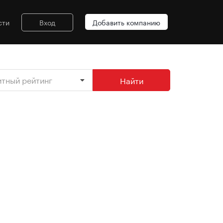
сти
Вход
Добавить компанию
итный рейтинг
Найти