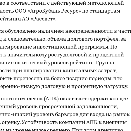
тство в соответствии с действующей методологией
ность ООО «АгроКубань Ресурс» по стандартам
йтинга АО «Рассвет».
я обусловлено наличием неопределенности в част
 и следовательно, объема долгового портфеля, за
нансирование инвестиционной программы. По
и к значительному росту долговой и процентной
яние на итоговый уровень рейтинга. Группа
ости при планировании капитальных затрат,
ыть перенесена на более поздние периоды, что
еренно-низкую долговую и процентную нагрузку.
нного комплекса (АПК) оказывает сдерживающее
венный уровень просроченной задолженности,
енно-низкий уровень барьеров для входа на рынок
а оценку. Устойчивость компаний АПК к внешним
ом на уровне ниже среднего. При этом агентство