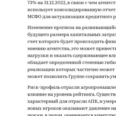
73% на 31.12.2022, в связи с чем аген
использует консолидированную отчет
МСФО для актуализации кредитного ре
Изменение прогноза на развивающийс
будущего размера капитальных затрат,
счет которого будет происходить фи
мнению агентства, это может привест
нагрузки и оказать сдерживающее вли
обладает определенной степенью гибк
реализации которых частично может б
может позволить Группе сохранить ум
Риск-профиль отрасли агропромышле
влияние на уровень рейтинга. Сущест
характерный для отрасли АПК, и умер
новых игроков оказывают давление н
шокам, в целом, оценивается агентств