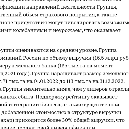
сификации направлений деятельности Группы,
ственный объем страхового покрытия, а также
гионе присутствия могут нивелировать возможны
кими колебаниями и неурожаем, что оказывает
уппы оцениваются на среднем уровне. Группа
мпаний России по объему выручки (16.5 млрд руб
меру земельного банка (135 тыс. га на момент
ец 2021 года). Группа наращивает размер земельног
 тыс. га на 01.01.2022 до 113 тыс. га на 31.12.2022.
Группы значительно ниже, чем у лидеров отрасли
рынках сбыта. Поддержку рейтингу оказывает
ой интеграции бизнеса, а также существенная
й добавленной стоимостью в структуре выручки
сахар) приходится более 30% общей выручки, что
оценке продуктовой диверсификации.