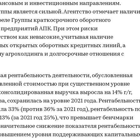
нансовым и инвестиционным направлениям.
ппы является сильной. Агентство отмечает налич
феле Группы краткосрочного оборотного
я предприятий АПК. При этом риски
ством как невысокие, учитывая наличие
ных открытых оборотных кредитных линий, а
 агрохолдинга и долгосрочные отношения с
я рентабельность деятельности, обусловленная
авленной стоимостью при существенном уровне
консолидированная выручка выросла на 14% г/г,
а, сохранилась на уровне 2021 года. Рентабельност
а 33% (против 36% за 2021 год), рентабельность п
13% (за 2021 год 25%), что превышает бенчмарки
Значительное снижение показателя рентабельност
с повышением уровня поддерживающих капитальны