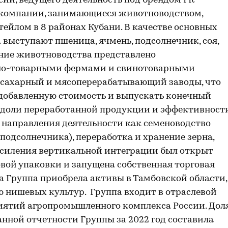
ии, ведущего деятельность под брендом ГК
т компании, занимающиеся животноводством,
ейлом в 8 районах Кубани. В качестве основных
 выступают пшеница, ячмень, подсолнечник, соя,
ение животноводства представлено
о-товарными фермами и свинотоварными
т сахарный и мясоперерабатывающий заводы, что
 добавленную стоимость и выпускать конечный
я доли переработанной продукции и эффективност
 направления деятельности как семеноводство
подсолнечника), переработка и хранение зерна,
усиления вертикальной интеграции был открыт
вой упаковки и запущена собственная торговая
ода Группа приобрела активы в Тамбовской области,
ю нишевых культур. Группа входит в отраслевой
иятий агропромышленного комплекса России. Дол
анной отчетности Группы за 2022 год составила