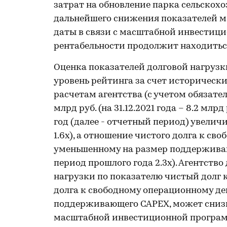
затрат на обновление парка сельскох
дальнейшего снижения показателей м
даты в связи с масштабной инвестици
рентабельности продолжит находиться
Оценка показателей долговой нагрузк
уровень рейтинга за счет исторически
расчетам агентства (с учетом обязател
млрд руб. (на 31.12.2021 года – 8.2 млр
год (далее - отчетный период) увелич
1.6х), а отношение чистого долга к с
уменьшенному на размер поддерживаю
период прошлого года 2.3х). Агентств
нагрузки по показателю чистый долг к
долга к свободному операционному д
поддерживающего CAPEX, может снизить
масштабной инвестиционной программ