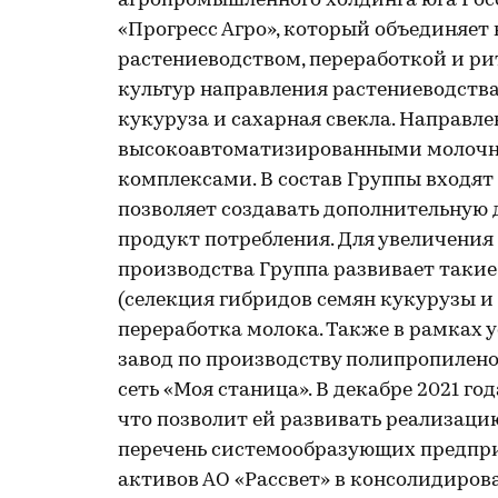
агропромышленного холдинга юга Росс
«Прогресс Агро», который объединяе
растениеводством, переработкой и рит
культур направления растениеводства
кукуруза и сахарная свекла. Направл
высокоавтоматизированными молочн
комплексами. В состав Группы входя
позволяет создавать дополнительную
продукт потребления. Для увеличени
производства Группа развивает такие
(селекция гибридов семян кукурузы и 
переработка молока. Также в рамках 
завод по производству полипропилено
сеть «Моя станица». В декабре 2021 г
что позволит ей развивать реализаци
перечень системообразующих предпр
активов АО «Рассвет» в консолидиров