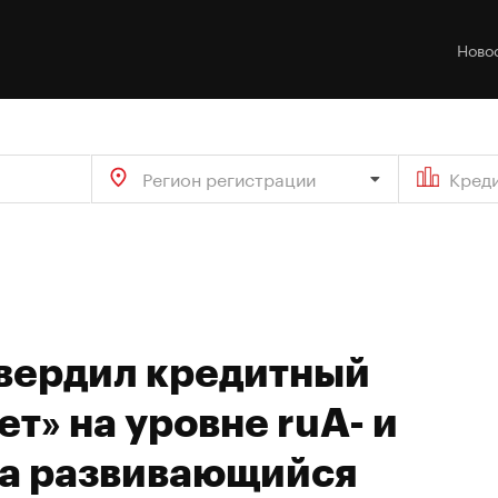
Ново
Регион регистрации
Кред
твердил кредитный
т» на уровне ruA- и
на развивающийся