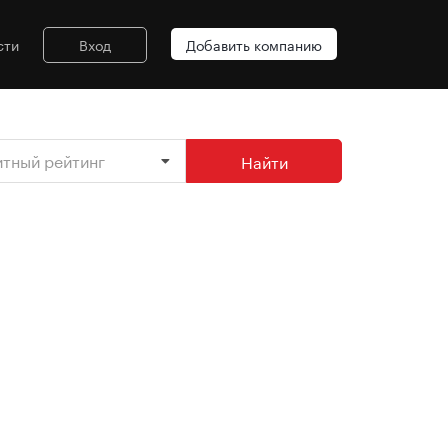
сти
Вход
Добавить компанию
итный рейтинг
Найти