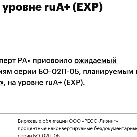
 уровне ruА+ (EXP)
сперт РА» присвоило
ожидаемый
иям серии БО-02П-05, планируемым 
»
, на уровне ruА+ (EXP).
Биржевые облигации ООО «РЕСО-Лизинг»
процентные неконвертируемые бездокументарны
серии БО-02П-05