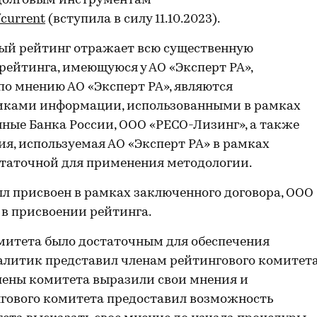
долговым инструментам
/current
(вступила в силу 11.10.2023).
й рейтинг отражает всю существенную
ейтинга, имеющуюся у АО «Эксперт РА»,
 по мнению АО «Эксперт РА», являются
ками информации, использованными в рамках
нные Банка России, ООО «РЕСО-Лизинг», а также
я, используемая АО «Эксперт РА» в рамках
остаточной для применения методологии.
 присвоен в рамках заключенного договора, ООО
в присвоении рейтинга.
митета было достаточным для обеспечения
алитик представил членам рейтингового комитет
лены комитета выразили свои мнения и
гового комитета предоставил возможность