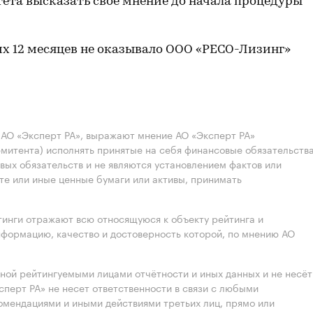
ета высказать свое мнение до начала процедуры
их 12 месяцев не оказывало ООО «РЕСО-Лизинг»
АО «Эксперт РА», выражают мнение АО «Эксперт РА»
эмитента) исполнять принятые на себя финансовые обязательств
овых обязательств и не являются установлением фактов или
те или иные ценные бумаги или активы, принимать
инги отражают всю относящуюся к объекту рейтинга и
формацию, качество и достоверность которой, по мнению АО
нной рейтингуемыми лицами отчётности и иных данных и не несёт
ксперт РА» не несет ответственности в связи с любыми
омендациями и иными действиями третьих лиц, прямо или