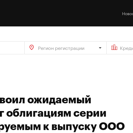
Ново
Регион регистрации
Кред
своил ожидаемый
г облигациям серии
руемым к выпуску ООО