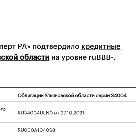
сперт РА» подтвердило
кредитные
вской области
на уровне ruBBB-.
Облигации Ульяновской области серии 34004
его
RU34004ULN0 от 27.10.2021
RU000A1040S8