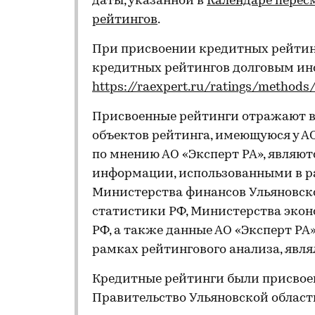
даты, указанной в
Календаре перес
рейтингов
.
При присвоении кредитных рейтин
кредитных рейтингов долговым и
https://raexpert.ru/ratings/methods
Присвоенные рейтинги отражают 
объектов рейтинга, имеющуюся у АО
по мнению АО «Эксперт РА», явля
информации, использованными в ра
Министерства финансов Ульяновско
статистики РФ, Министерства экон
РФ, а также данные АО «Эксперт РА
рамках рейтингового анализа, явл
Кредитные рейтинги были присвоен
Правительство Ульяновской област