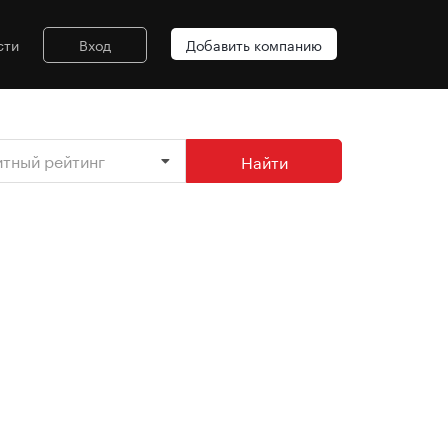
сти
Вход
Добавить компанию
итный рейтинг
Найти