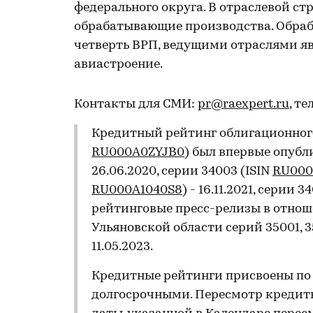
федерального округа. В отраслевой с
обрабатывающие производства. Обра
четверть ВРП, ведущими отраслями я
авиастроение.
Контакты для СМИ:
pr@raexpert.ru
, те
Кредитный рейтинг облигационного
RU000A0ZYJB0
) был впервые опубли
26.06.2020, серии 34003 (ISIN
RU000
RU000A1040S8
) - 16.11.2021, серии 3
рейтинговые пресс-релизы в отно
Ульяновской области серий 35001, 3
11.05.2023.
Кредитные рейтинги присвоены по
долгосрочными. Пересмотр кредитн