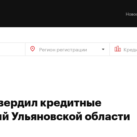
Ново
Регион регистрации
Кред
твердил кредитные
ий Ульяновской области