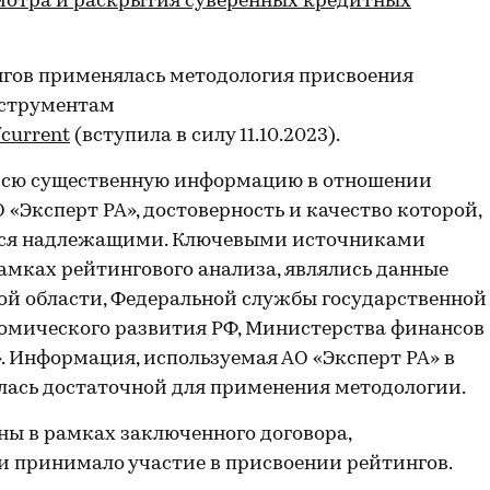
мотра и раскрытия суверенных кредитных
гов применялась методология присвоения
нструментам
/current
(вступила в силу 11.10.2023).
всю существенную информацию в отношении
 «Эксперт РА», достоверность и качество которой,
ются надлежащими. Ключевыми источниками
мках рейтингового анализа, являлись данные
й области, Федеральной службы государственной
омического развития РФ, Министерства финансов
». Информация, используемая АО «Эксперт РА» в
ялась достаточной для применения методологии.
ы в рамках заключенного договора,
и принимало участие в присвоении рейтингов.