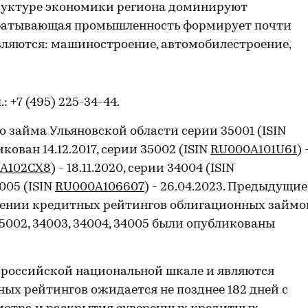
труктуре экономики региона доминируют
батывающая промышленность формирует почти
вляются: машиностроение, автомобилестроение,
л.: +7 (495) 225-34-44.
 займа Ульяновской области серии 35001 (ISIN
кован 14.12.2017, серии 35002 (ISIN
RU000A101U61
) 
A102CX8
) - 18.11.2020, серии 34004 (ISIN
4005 (ISIN
RU000A106607
) - 26.04.2023. Предыдущие
шении кредитных рейтингов облигационных займо
5002, 34003, 34004, 34005 были опубликованы
 российской национальной шкале и являются
ых рейтингов ожидается не позднее 182 дней с