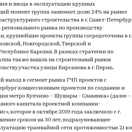
ния и ввода в эксплуатацию крупных
щий момент группа занимает долю 24% на рынке
структурного строительства в г. Санкт-Петербур
% регионального рынка по производству
и, крупнейшие проекты группы сосредоточены в г.
ковской, Новгородской, Тверской и
Республике Карелия. В рамках стратегии по
руппа также вышла на строительный рынок
льству участка улицы Кирсанова в г. Пермь.
ый выход в сегмент рынка ГЧП проектов с
тербург концессионным проектом по созданию и
ия метро Купчино – Шушары - Славянка» (далее –
авного капитала проектной компании-
», которое в октябре 2019 года заключило с г.
шение сроком на 30 лет, подразумевающее
плуатацию трамвайной сети протяженностью 21 км