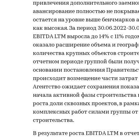
привлечения дополнительного заемног
авансирование полностью не покрывае
остается на уровне выше бенчмарков 
как высокая. За период 30.06.2022-30
EBITDA LTM выросла до 14% с 11% годо
оказало расширение объема и географ
количества крупных объектов строите
отчетном периоде группой были получе
основании постановления Правительств
происходит возмещение части затрат 
Агентство ожидает сохранения показа
начала активной фазы строительства 
роста доли сквозных проектов, в рам
комплексных работ силами группы от
строительства.
В результате роста EBITDA LTM в отч