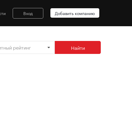
сти
Вход
Добавить компанию
итный рейтинг
Найти