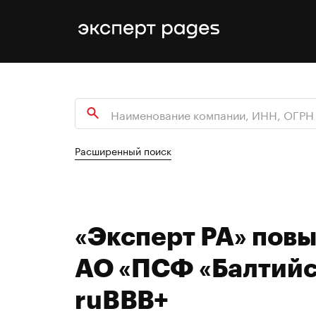
Расширенный поиск
«Эксперт РА» пов
АО «ПСФ «Балтийс
ruBВВ+