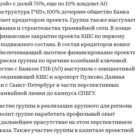
ой» с долей 70%, еще по 10% владеют АО
структура ГЧП», 100% дочернее общество Банка
тупает кредитором проекта. Группа также выступае
ания и строительства трамвайной сети. В конце
 финансовое закрытие проекта КШС по первому
 подвижного состава. В состав кредиторов вошел
беспечивающий льготное финансирование проекта
 риски группы по причине колебаний ключевой
местно с Банком ГПБ (АО) выступила с инициативой
 соединяющей КШС и аэропорт Пулково. Данная
н г. Санкт-Петербург в части перспективных
рамвайной линии до кампуса СПБГУ.
астие группы в реализации крупного для региона
зволит группе наработать профильный опыт
 дальнейшее присутствие на этом перспективном
каза. Также участие группы в капитале проектной