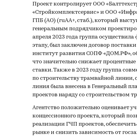
Проект контролирует ООО «Балттехстр
«Стройкомплектсервис» и ООО «Инфра
ГПБ (АО) (ruAA+, стаб.), который выс
генеральным подрядчиком проектиров
апреля 2023 года группа осуществила
этапу, был заключен договор поставки
институт развития СОПФ «ДОМ.РФ», о
что значительно снижает процентные
ставки. Также в 2023 году группа сов
по строительству трамвайной линии,
линия была внесена в Генеральный пла
проектов наряду со строительством т
Агентство положительно оценивает уч
концессионного проекта, который по
реализации ГЧП проектов, обеспечить
рынке и снизить зависимость от госза