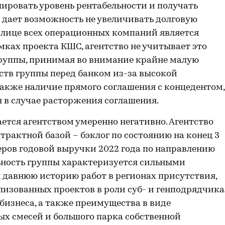
ировать уровень рентабельности и получать
 дает возможность не увеличивать долговую
 в лице всех операционных компаний является
мках проекта КШС, агентство не учитывает это
группы, принимая во внимание крайне малую
ств группы перед банком из-за высокой
также наличие прямого соглашения с концедентом,
 в случае расторжения соглашения.
ется агентством умеренно негативно. Агентство
рактной базой – бэклог по состоянию на конец 3
меров годовой выручки 2022 года по направлению
ьность группы характеризуется сильными
давнюю историю работ в регионах присутствия,
лизованных проектов в роли суб- и генподрядчика
изнеса, а также преимущества в виде
ых смесей и большого парка собственной