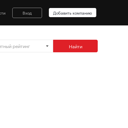
сти
Вход
Добавить компанию
итный рейтинг
Найти