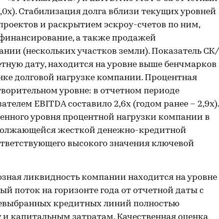
3,0х). Стабилизация долга вблизи текущих уровней
проектов и раскрытием эскроу-счетов по ним,
 финансирование, а также продажей
ии (нескольких участков земли). Показатель СК
етную дату, находится на уровне выше бенчмарков
нке долговой нагрузке компании. Процентная
творительном уровне: в отчетном периоде
елем EBITDA составило 2,6х (годом ранее – 2,9х).
енного уровня процентной нагрузки компании в
должающейся жесткой денежно-кредитной
ответствующего высокого значения ключевой
зная ликвидность компании находится на уровне
й поток на горизонте года от отчетной даты с
невыбранных кредитных линий полностью
 и капитальным затратам. Качественная оценка