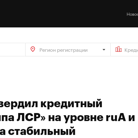
Ново
Регион регистрации
Кред
твердил кредитный
па ЛСР» на уровне ruA и
на стабильный