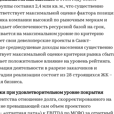
ппы составил 2,4 млн кв. м., что существенно
ответствует максимальной оценке фактора позиц
банка компании высокий по рыночным меркам и
дает обеспеченность ресурсной базой на срок,
ивается на максимальном уровне по критерию
ет свои девелоперские проекты в Санкт-
 где среднедушевые доходы населения существенно
тствует максимальной оценке критерия рынка сбыта
ет положительное влияние на уровень рейтинга.
ация деятельности в разрезе заказчиков и
тадии реализации состоит из 28 строящихся ЖК –
 бизнеса.
ки при удовлетворительном уровне покрытия
ентства отношение долга, скорректированного на
е, не превышающей сам объем проектного
 – «отчетная дата») к EBITDA по МСФО за отчетный