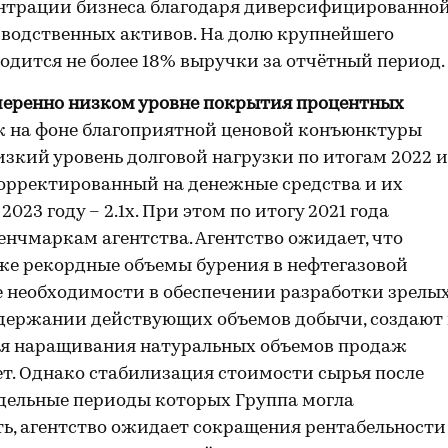
ентрации бизнеса благодаря диверсифицированно
зводственных активов. На долю крупнейшего
дится не более 18% выручки за отчётный период.
меренно низком уровне покрытия процентных
ж на фоне благоприятной ценовой конъюнктуры
зкий уровень долговой нагрузки по итогам 2022 и
 скорректированный на денежные средства и их
2023 году – 2.1х. При этом по итогу 2021 года
енчмаркам агентства. Агентство ожидает, что
же рекордные объемы бурения в нефтегазовой
е необходимости в обеспечении разработки зрелы
держании действующих объемов добычи, создают 
ля наращивания натуральных объемов продаж
т. Однако стабилизация стоимости сырья после
тдельные периоды которых Группа могла
, агентство ожидает сокращения рентабельности