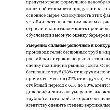
предусмотрено формульное ценообраз
конечной стоимости продукции к стои
основное сырье. Совокупность этих ф
устойчивости к внешним шокам отрас
отрасли и капиталоёмкость производс
обусловили высокую оценку барьеров д
Умеренно сильные рыночные и конкур
производителей бесшовных труб в ми
российских игроков на рынке стальны
оценку позиций на рынках сбыта. Ос
бесшовных труб (68% от выручки по ит
прочих сегментов (21% от выручки). Н
отчётный период с 61% до 68%, агент
диверсификацию на умеренно высоком
трубной заготовкой, которая составля
агентству оценить степень вертикаль