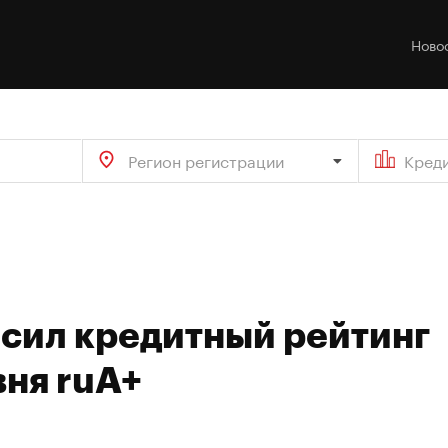
Ново
Регион регистрации
Кред
ысил кредитный рейтинг
вня ruA+