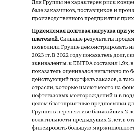
Для Группы не характерен риск конц
базе заказчиков, поставщиков и прои
производственного предприятия прихо
Приемлемая долговая нагрузка при у
платежей.
Сильные результаты прода
позволили Группе демонстрировать ни
2023 гг. В 2022 году показатель долг,
эквиваленты, к EBITDA составил 1.9х, в 
показатель оценивался негативно по б
действующий портфель заказов, а так
отрасли, которые имеют место на фон
нефтегазовых месторождений и в под
целом благоприятные предпосылки д
Группы в перспективе ближайших 2 ле
волатильности предыдущих 2 лет, в о
фиксировать большую маржинальность