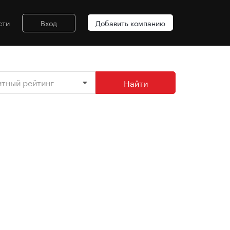
сти
Вход
Добавить компанию
итный рейтинг
Найти