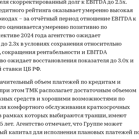
ля скорректированный долг к EBITDA до 2.5х.
едитного рейтинга оказывает умеренно высокая
риодах – за отчётный период отношение EBITDA к
что оценивается умеренно позитивно по
пективе 2024 года агентство ожидает
до 2.3х в условиях сохранения относительно
 сокращения рентабельности и EBITDA
во ожидает восстановления показателя до 3.0х и
 ставки ЦБ РФ.
ачительный объем платежей по кредитам и
, при этом ТМК располагает достаточным объемом
жных средств и хорошими возможностями по
для комфортного обслуживания краткосрочных
 в рамках которых выбираются транши, имеют
5 лет. Агентство отмечает, что Группе может
ый капитал для исполнения плановых платежей п