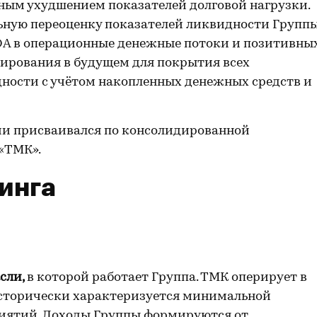
ьным ухудшением показателей долговой нагрузки.
ьную переоценку показателей ликвидности Групп
DA в операционные денежные потоки и позитивны
ирования в будущем для покрытия всех
дности с учётом накопленных денежных средств и
ии присваивался по консолидированной
«ТМК».
инга
сли,
в которой работает Группа. ТМК оперирует в
исторически характеризуется минимальной
иятий. Доходы Группы формируются от