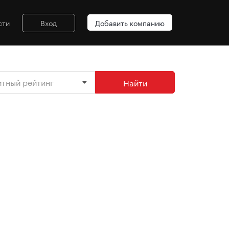
сти
Вход
Добавить компанию
итный рейтинг
Найти