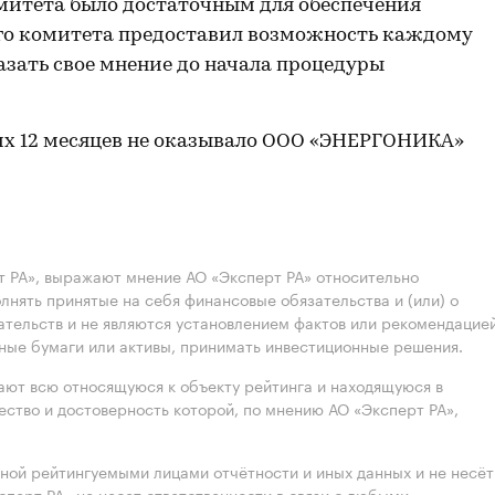
митета было достаточным для обеспечения
ого комитета предоставил возможность каждому
азать свое мнение до начала процедуры
них 12 месяцев не оказывало ООО «ЭНЕРГОНИКА»
 РА», выражают мнение АО «Эксперт РА» относительно
лнять принятые на себя финансовые обязательства и (или) о
ательств и не являются установлением фактов или рекомендацие
нные бумаги или активы, принимать инвестиционные решения.
ют всю относящуюся к объекту рейтинга и находящуюся в
ство и достоверность которой, по мнению АО «Эксперт РА»,
нной рейтингуемыми лицами отчётности и иных данных и не несёт
ксперт РА» не несет ответственности в связи с любыми