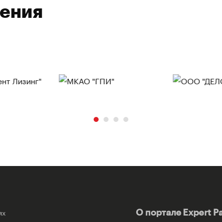
ления
ях
О портале Expert P