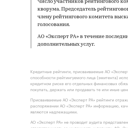
Число участников рейтингового ко
кворума. Председатель рейтингов
члену рейтингового комитета выск
голосования.
АО «Эксперт РА» в течение послед
дополнительных услуг.
Кредитные рейтинги, присваиваемые АО «Эксперт
способности рейтингуемого лица (эмитента) испо
кредитном риске его отдельных финансовых обяз
покупать, держать или продавать те или иные це
Присваиваемые АО «Эксперт РА» рейтинги отража
распоряжении АО «Эксперт РА» информацию, каче
являются надлежащими.
АО «Эксперт РА» не проводит аудита представле
ответственность за их точность и полноту. АО «Э