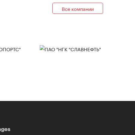
Все компании
ages