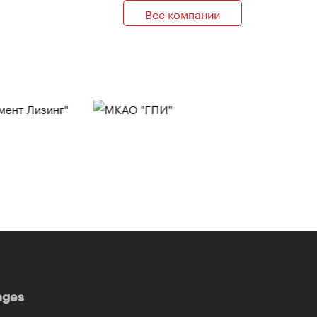
Все компании
ages