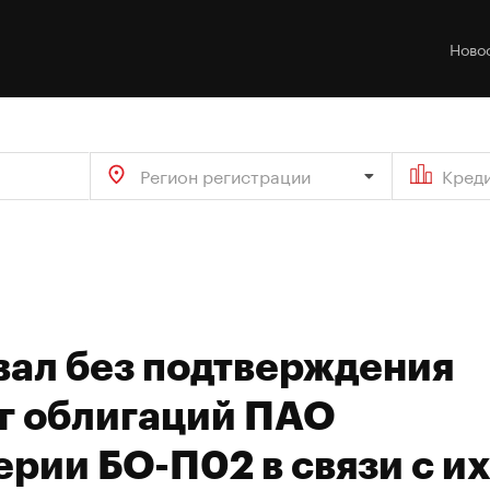
Ново
Регион регистрации
Кред
вал без подтверждения
г облигаций ПАО
ерии БО-П02 в связи с и