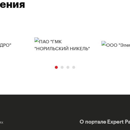
ления
ях
О портале Expert P