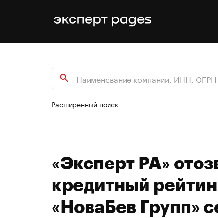
Расширенный поиск
«Эксперт РА» отоз
кредитный рейтин
«НоваБев Групп» с