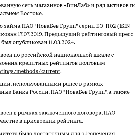
анную сеть магазинов «ВинЛаб» и ряд активов п
альнем Востоке.
 займа ПАО "НоваБев Групп" серии БО-П02 (ISIN
икован 17.07.2019. Предыдущий рейтинговый пресс
был опубликован 11.03.2024.
воен по российской национальной шкале с
воения кредитных рейтингов долговым
ratings/methods/сurrent
.
ии, использованными ранее в рамках
нные Банка России, ПАО "НоваБев Групп", а также
воен в рамках заключенного договора, ПАО
частие в присвоении рейтинга.
митета было достаточным для обеспечения