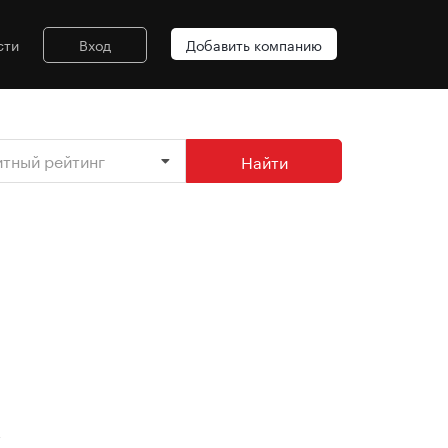
сти
Вход
Добавить компанию
итный рейтинг
Найти
х