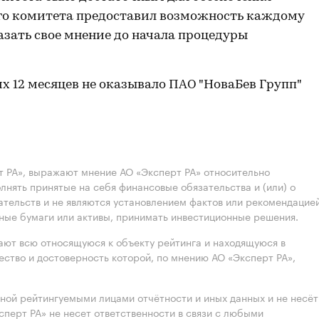
ого комитета предоставил возможность каждому
азать свое мнение до начала процедуры
их 12 месяцев не оказывало ПАО "НоваБев Групп"
 РА», выражают мнение АО «Эксперт РА» относительно
лнять принятые на себя финансовые обязательства и (или) о
ательств и не являются установлением фактов или рекомендацие
нные бумаги или активы, принимать инвестиционные решения.
ют всю относящуюся к объекту рейтинга и находящуюся в
ство и достоверность которой, по мнению АО «Эксперт РА»,
нной рейтингуемыми лицами отчётности и иных данных и не несёт
ксперт РА» не несет ответственности в связи с любыми